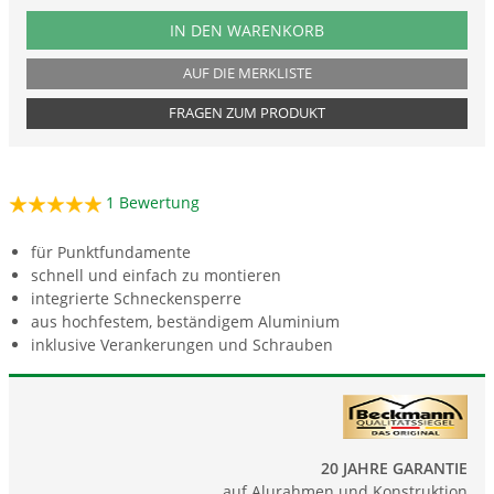
PRODUKTNUMMER FUC36
IN DEN WARENKORB
AUF DIE MERKLISTE
FRAGEN ZUM PRODUKT
1
Bewertung
für Punktfundamente
schnell und einfach zu montieren
integrierte Schneckensperre
aus hochfestem, beständigem Aluminium
inklusive Verankerungen und Schrauben
20 JAHRE GARANTIE
auf Alurahmen und Konstruktion