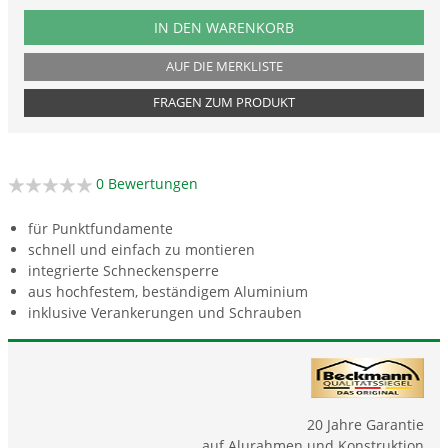
PRODUKTNUMMER FUSOLV53
IN DEN WARENKORB
AUF DIE MERKLISTE
FRAGEN ZUM PRODUKT
0 Bewertungen
für Punktfundamente
schnell und einfach zu montieren
integrierte Schneckensperre
aus hochfestem, beständigem Aluminium
inklusive Verankerungen und Schrauben
20 Jahre Garantie
auf Alurahmen und Konstruktion