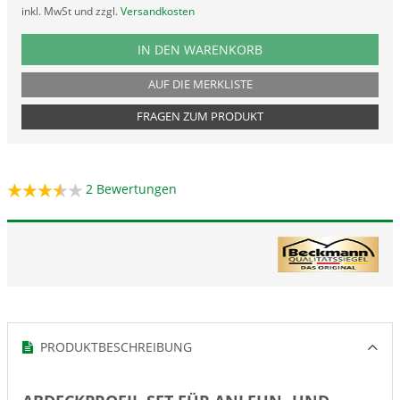
inkl. MwSt und zzgl.
Versandkosten
PRODUKTNUMMER PROBUT5
IN DEN WARENKORB
AUF DIE MERKLISTE
FRAGEN ZUM PRODUKT
2
Bewertungen
PRODUKTBESCHREIBUNG