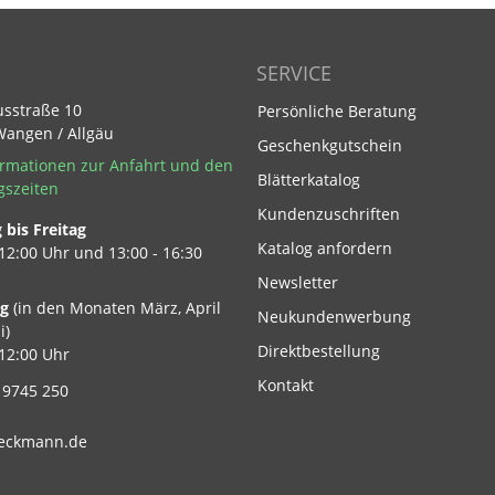
SERVICE
usstraße 10
Persönliche Beratung
Wangen / Allgäu
Geschenkgutschein
rmationen zur Anfahrt und den
Blätterkatalog
gszeiten
Kundenzuschriften
bis Freitag
Footer Link
Katalog anfordern
 12:00 Uhr und 13:00 - 16:30
Newsletter
ag
(in den Monaten März, April
Neukundenwerbung
i)
Direktbestellung
 12:00 Uhr
Kontakt
 9745 250
eckmann.de