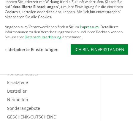
können Sie jederzeit mit Wirkung für die Zukunft widerrufen. Klicken Sie
Schädlings-Abwehr
auf "
detaillierte Einstellungen
", um Ihre Einwilligung für die einzelnen
Cookies zu erteilen oder diese abzulehnen. Mit "Ich bin einverstanden"
Schutzdächer für Pflanzen
akzeptieren Sie alle Cookies.
Solar-Artikel
Angaben zum Verantwortlichen finden Sie im
Impressum
. Detaillierte
Solar-Leuchten
Informationen zu den Verarbeitungszwecken und Ihren Rechten können
Sie unserer
Datenschutzerklärung
entnehmen.
Solar-Pumpen
Solarartikel aller Art
detailierte Einstellungen
ICH BIN EINVERSTANDEN
Stegdoppelplatten / Aluprofile
Tierbedarf
Tomatenhäuser
Ersatzteile
Bestseller
Neuheiten
Sonderangebote
GESCHENK-GUTSCHEINE