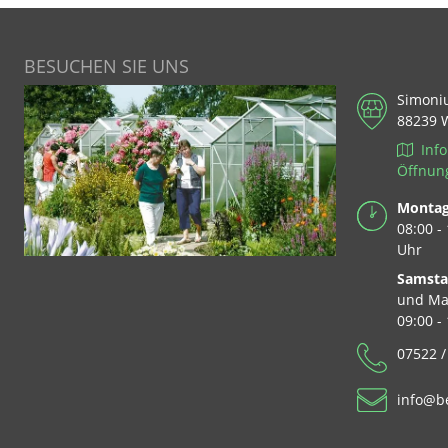
BESUCHEN SIE UNS
Simoni
88239 
Info
Öffnun
Montag 
08:00 -
Uhr
Samst
und Ma
09:00 -
07522 /
info@b