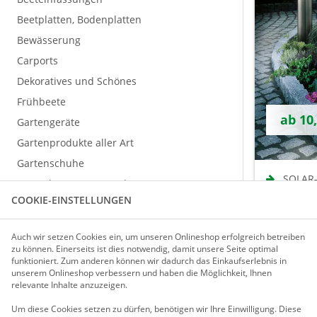
Beetplatten, Bodenplatten
Bewässerung
Carports
Dekoratives und Schönes
Frühbeete
ab 10
Gartengeräte
Gartenprodukte aller Art
Gartenschuhe
SOLAR
Gerätehäuser / Gartenboxen
COOKIE-EINSTELLUNGEN
Hochbeete und Hochteiche
aus Edelst
verschied
Kaminholz-Lager
Auch wir setzen Cookies ein, um unseren Onlineshop erfolgreich betreiben
Komposter
zu können. Einerseits ist dies notwendig, damit unsere Seite optimal
funktioniert. Zum anderen können wir dadurch das Einkaufserlebnis in
Pflanzgefäße / Rankhilfen
unserem Onlineshop verbessern und haben die Möglichkeit, Ihnen
relevante Inhalte anzuzeigen.
Regenwasser sammeln
Rosenbögen / Obelisken
Um diese Cookies setzen zu dürfen, benötigen wir Ihre Einwilligung.
Diese