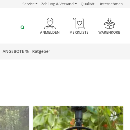
USP Verlinkung
USP Verlinkung
USP Verlinkung
Service
Zahlung & Versand
Qualität
Unternehmen
HEADER BUTTON
ANMELDEN
MERKLISTE
WARENKORB
ANGEBOTE %
Ratgeber