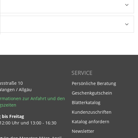
SERVICE
usstraße 10
Persönliche Beratung
Wangen / Allgäu
Geschenkgutschein
rmationen zur Anfahrt und den
Blätterkatalog
gszeiten
Kundenzuschriften
bis Freitag
Footer Link
Katalog anfordern
 12:00 Uhr und 13:00 - 16:30
Newsletter