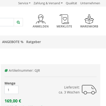
USP Verlinkung
USP Verlinkung
USP Verlinkung
Service
Zahlung & Versand
Qualität
Unternehmen
HEADER BUTTON
ANMELDEN
MERKLISTE
WARENKORB
ANGEBOTE %
Ratgeber
Artikelnummer: GJR
Menge
Lieferzeit:
ca. 3 Wochen
169,00
€