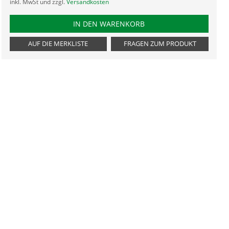
inkl. MwSt und zzgl.
Versandkosten
PRODUKTNUMMER GJR
IN DEN WARENKORB
AUF DIE MERKLISTE
FRAGEN ZUM PRODUKT