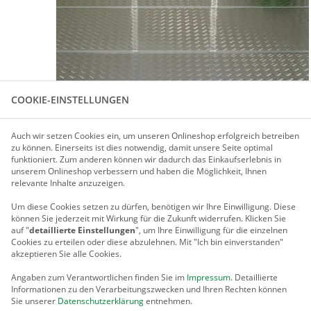
COOKIE-EINSTELLUNGEN
Auch wir setzen Cookies ein, um unseren Onlineshop erfolgreich betreiben
Für größere Ansicht Maus über das Bild ziehen
zu können. Einerseits ist dies notwendig, damit unsere Seite optimal
funktioniert. Zum anderen können wir dadurch das Einkaufserlebnis in
unserem Onlineshop verbessern und haben die Möglichkeit, Ihnen
relevante Inhalte anzuzeigen.
PRODUKTBESCHREIBUNG
Um diese Cookies setzen zu dürfen, benötigen wir Ihre Einwilligung.
Diese
können Sie jederzeit mit Wirkung für die Zukunft widerrufen. Klicken Sie
auf "
detaillierte Einstellungen
", um Ihre Einwilligung für die einzelnen
ALU-RIFFELBLECH-BODEN FÜR GRÖSSE 1
Cookies zu erteilen oder diese abzulehnen. Mit "Ich bin einverstanden"
akzeptieren Sie alle Cookies.
Hochwertiger, funktioneller, belastbarer Alu-Riffelblech-Bod
Zur Verlegung ist der Fundamentrahmen erforderlich.
Angaben zum Verantwortlichen finden Sie im
Impressum
. Detaillierte
Informationen zu den Verarbeitungszwecken und Ihren Rechten können
Sie unserer
Datenschutzerklärung
entnehmen.