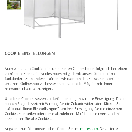
COOKIE-EINSTELLUNGEN
Für größere Ansicht Maus über das Bild ziehen
Auch wir setzen Cookies ein, um unseren Onlineshop erfolgreich betreiben
zu können. Einerseits ist dies notwendig, damit unsere Seite optimal
funktioniert. Zum anderen können wir dadurch das Einkaufserlebnis in
PRODUKTBESCHREIBUNG
unserem Onlineshop verbessern und haben die Möglichkeit, Ihnen
relevante Inhalte anzuzeigen.
Um diese Cookies setzen zu dürfen, benötigen wir Ihre Einwilligung.
Diese
AUFSTELLRAHMEN FÜR TYP GB GRÖSSE 2 + 3
können Sie jederzeit mit Wirkung für die Zukunft widerrufen. Klicken Sie
auf "
detaillierte Einstellungen
", um Ihre Einwilligung für die einzelnen
Aufstellrahmen für Beckmann-Gewächshaus Typ GB Modell 
Cookies zu erteilen oder diese abzulehnen. Mit "Ich bin einverstanden"
(GBH und GBM).
akzeptieren Sie alle Cookies.
Mit dem Aufstellrahmen lassen sich die Türen vom Gewäch
Angaben zum Verantwortlichen finden Sie im
Impressum
. Detaillierte