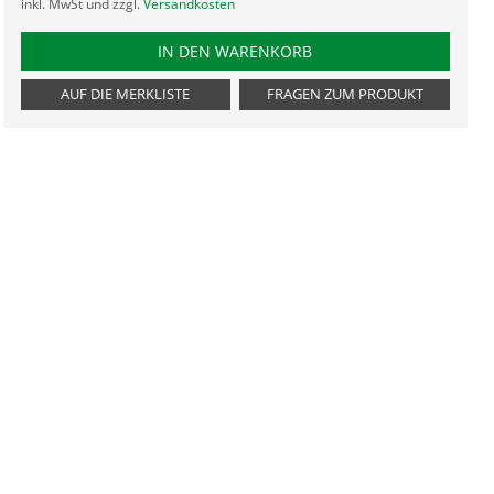
inkl. MwSt und zzgl.
Versandkosten
PRODUKTNUMMER GBL
IN DEN WARENKORB
AUF DIE MERKLISTE
FRAGEN ZUM PRODUKT