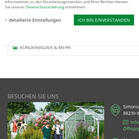
Schutzraum für Pflanzen je Seite um 1,5 m erweitert. Pro Sei
Informationen zu den Verarbeitungszwecken und Ihren Rechten können
Sie unserer
Datenschutzerklärung
entnehmen.
detailierte Einstellungen
ICH BIN EINVERSTANDEN
BEWERTUNGEN
KUNDENBILDER & MEHR
BESUCHEN SIE UNS
Simoni
88239 
Info
Öffnun