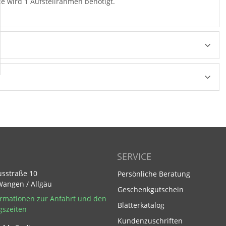
te wird 1 Aufstellrahmen benötigt.
SERVICE
usstraße 10
Persönliche Beratung
Wangen / Allgäu
Geschenkgutschein
rmationen zur Anfahrt und den
Blätterkatalog
gszeiten
Kundenzuschriften