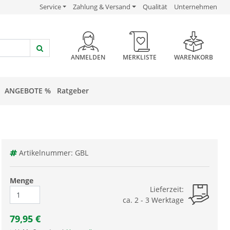
USP Verlinkung
USP Verlinkung
USP Verlinkung
Service
Zahlung & Versand
Qualität
Unternehmen
HEADER BUTTON
ANMELDEN
MERKLISTE
WARENKORB
ANGEBOTE %
Ratgeber
Artikelnummer: GBL
Menge
Lieferzeit:
ca. 2 - 3 Werktage
79,95
€