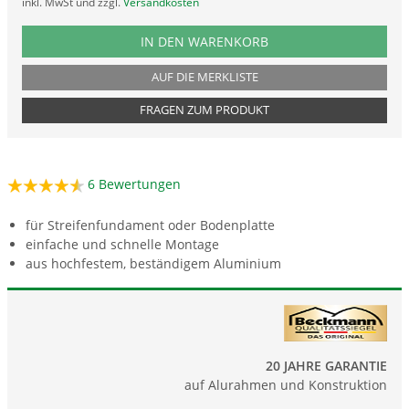
inkl. MwSt und zzgl.
Versandkosten
PRODUKTNUMMER FUB9BA
IN DEN WARENKORB
AUF DIE MERKLISTE
FRAGEN ZUM PRODUKT
6
Bewertungen
für Streifenfundament oder Bodenplatte
einfache und schnelle Montage
aus hochfestem, beständigem Aluminium
20 JAHRE GARANTIE
auf Alurahmen und Konstruktion