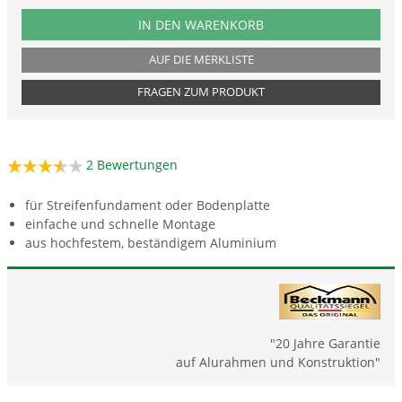
PRODUKTNUMMER BASOLL44
IN DEN WARENKORB
AUF DIE MERKLISTE
FRAGEN ZUM PRODUKT
2
Bewertungen
für Streifenfundament oder Bodenplatte
einfache und schnelle Montage
aus hochfestem, beständigem Aluminium
"
20 Jahre Garantie
auf Alurahmen und Konstruktion"