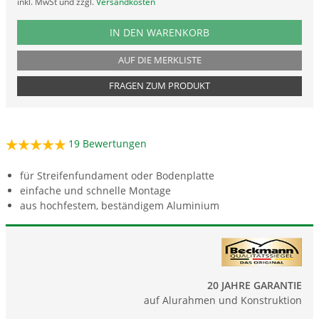
inkl. MwSt und zzgl.
Versandkosten
PRODUKTNUMMER FUU6BA
IN DEN WARENKORB
AUF DIE MERKLISTE
FRAGEN ZUM PRODUKT
19
Bewertungen
für Streifenfundament oder Bodenplatte
einfache und schnelle Montage
aus hochfestem, beständigem Aluminium
20 JAHRE GARANTIE
auf Alurahmen und Konstruktion