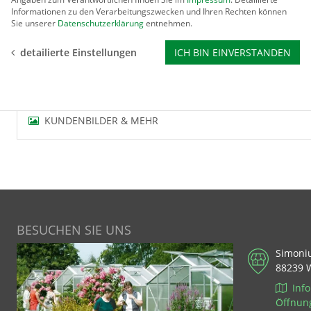
Höhe: ca. 30 cm, Breite: 9 cm
Informationen zu den Verarbeitungszwecken und Ihren Rechten können
1 Set enthält 32 Pfähle (ca. 290 cm).
Sie unserer
Datenschutzerklärung
entnehmen.
detailierte Einstellungen
ICH BIN EINVERSTANDEN
BEWERTUNGEN
KUNDENBILDER & MEHR
BESUCHEN SIE UNS
Simoni
88239 
Info
Öffnun