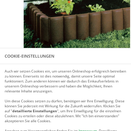
COOKIE-EINSTELLUNGEN
Für größere Ansicht Maus über das Bild ziehen
Auch wir setzen Cookies ein, um unseren Onlineshop erfolgreich betreiben
zu können. Einerseits ist dies notwendig, damit unsere Seite optimal
funktioniert. Zum anderen können wir dadurch das Einkaufserlebnis in
PRODUKTBESCHREIBUNG
unserem Onlineshop verbessern und haben die Möglichkeit, Ihnen
relevante Inhalte anzuzeigen.
BEETPFÄHLE 32 STÜCK
Um diese Cookies setzen zu dürfen, benötigen wir Ihre Einwilligung.
Diese
können Sie jederzeit mit Wirkung für die Zukunft widerrufen. Klicken Sie
Beetpfähle aus robustem, dickwandigem, langlebigem dunkel
auf "
detaillierte Einstellungen
", um Ihre Einwilligung für die einzelnen
beliebiger Form und Größe. Die Pfähle werden mit dem offen
Cookies zu erteilen oder diese abzulehnen. Mit "Ich bin einverstanden"
die einzelnen Elemente zu einem festen Verbund ineinande
akzeptieren Sie alle Cookies.
Angaben zum Verantwortlichen finden Sie im
Impressum
. Detaillierte