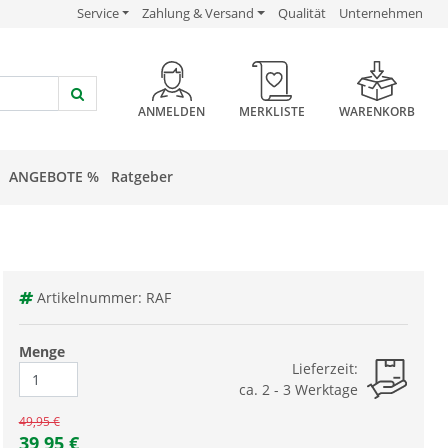
USP Verlinkung
USP Verlinkung
USP Verlinkung
Service
Zahlung & Versand
Qualität
Unternehmen
HEADER BUTTON
ANMELDEN
MERKLISTE
WARENKORB
ANGEBOTE %
Ratgeber
Artikelnummer: RAF
Menge
Lieferzeit:
ca. 2 - 3 Werktage
49,95 €
39,95
€