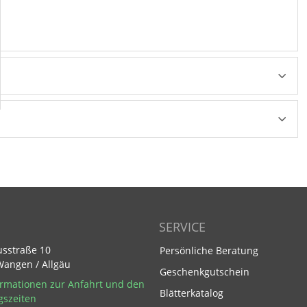
SERVICE
usstraße 10
Persönliche Beratung
Wangen / Allgäu
Geschenkgutschein
rmationen zur Anfahrt und den
Blätterkatalog
gszeiten