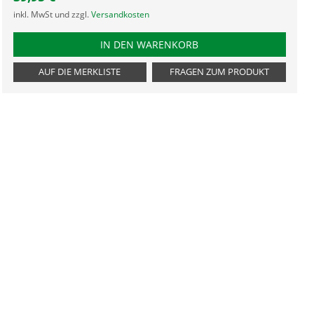
inkl. MwSt und zzgl.
Versandkosten
PRODUKTNUMMER RAF
IN DEN WARENKORB
AUF DIE MERKLISTE
FRAGEN ZUM PRODUKT