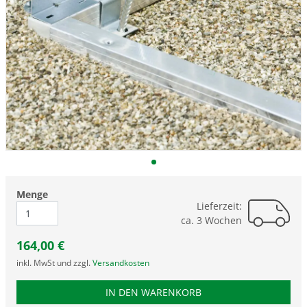
Menge
Lieferzeit:
ca. 3 Wochen
164,00
€
inkl. MwSt und zzgl.
Versandkosten
PRODUKTNUMMER GGK
IN DEN WARENKORB