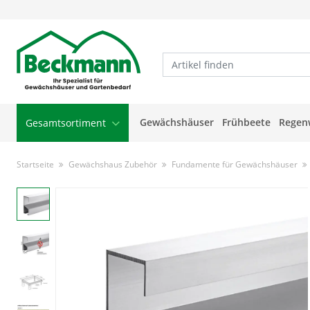
Gewächshäuser
Frühbeete
Regen
Gesamtsortiment
Startseite
Gewächshaus Zubehör
Fundamente für Gewächshäuser