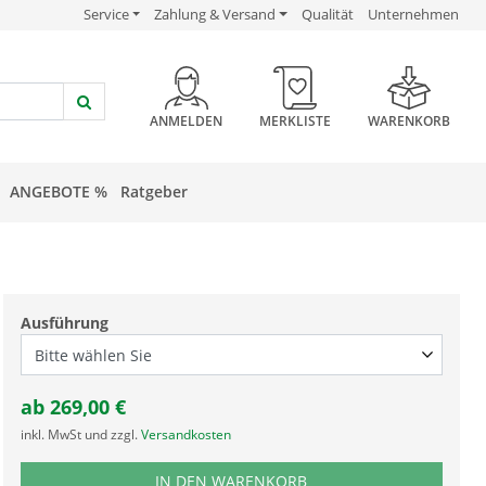
USP Verlinkung
USP Verlinkung
USP Verlinkung
Service
Zahlung & Versand
Qualität
Unternehmen
HEADER BUTTON
ANMELDEN
MERKLISTE
WARENKORB
ANGEBOTE %
Ratgeber
Ausführung
ab
269,00
€
inkl. MwSt und zzgl.
Versandkosten
PRODUKTNUMMER FUSOLM23
IN DEN WARENKORB