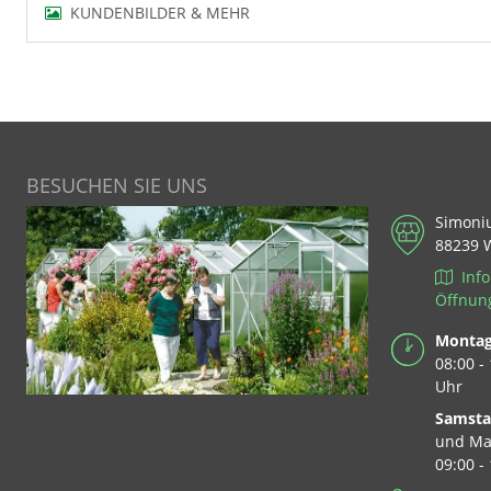
KUNDENBILDER & MEHR
BESUCHEN SIE UNS
Simoni
88239 
Info
Öffnun
Montag 
08:00 -
Uhr
Samst
und Ma
09:00 -