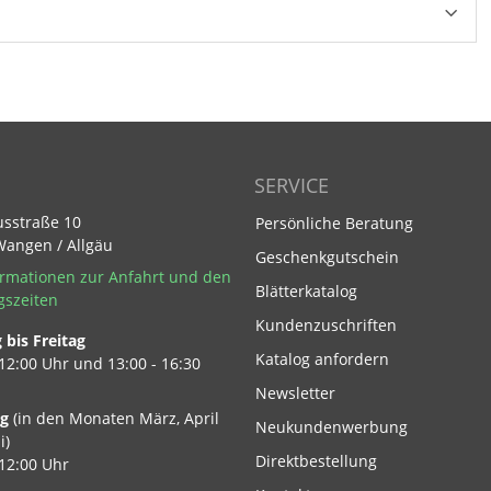
SERVICE
usstraße 10
Persönliche Beratung
Wangen / Allgäu
Geschenkgutschein
rmationen zur Anfahrt und den
Blätterkatalog
gszeiten
Kundenzuschriften
bis Freitag
Footer Link
Katalog anfordern
 12:00 Uhr und 13:00 - 16:30
Newsletter
ag
(in den Monaten März, April
Neukundenwerbung
i)
Direktbestellung
 12:00 Uhr