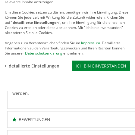
relevante Inhalte anzuzeigen.
Wenn Ihr Gewächshaus auf einer ebenerdigen Fläche stehe
sind, ist der Fundamentrahmen genau das Richtige für Sie! 
Um diese Cookies setzen zu dürfen, benötigen wir Ihre Einwilligung.
Diese
Fundamentrahmen auch stärkste Kräfte aufnehmen ohne sich
können Sie jederzeit mit Wirkung für die Zukunft widerrufen. Klicken Sie
auf "
detaillierte Einstellungen
", um Ihre Einwilligung für die einzelnen
stabile und dauerhafte Basis für Ihr Gewächshaus. Dank der
Cookies zu erteilen oder diese abzulehnen. Mit "Ich bin einverstanden"
hervorragend vor gefräßigen Besuchern geschützt.
akzeptieren Sie alle Cookies.
Der Fundamentrahmen ist schnell und einfach zu montieren.
Punktfundamente fällt gering aus und kann ohne den Einsat
Angaben zum Verantwortlichen finden Sie im
Impressum
. Detaillierte
Informationen zu den Verarbeitungszwecken und Ihren Rechten können
Mit Hilfe von in Baufachmärkten erhältlichen Fertigbetonmi
Sie unserer
Datenschutzerklärung
entnehmen.
Punktfundamente leicht von der Hand. Als Schalung für die
einfache Schalungen aus Holz.
detailierte Einstellungen
ICH BIN EINVERSTANDEN
Durch den optionalen Einsatz von Styrodur-Platten unter 
wärmedämmen und Bodenfrost entgegenwirken.
Der Fundamentrahmen wird mit allen Verbindungsteilen und V
Herstellung der passenden Punktfundamente für Ihr Gewäch
werden.
BEWERTUNGEN