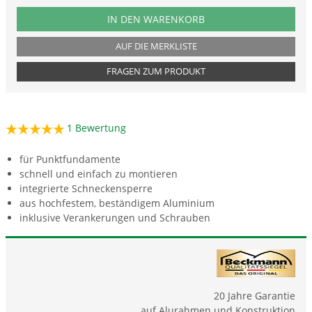
PRODUKTNUMMER FUBOTM24
IN DEN WARENKORB
AUF DIE MERKLISTE
FRAGEN ZUM PRODUKT
1
Bewertung
für Punktfundamente
schnell und einfach zu montieren
integrierte Schneckensperre
aus hochfestem, beständigem Aluminium
inklusive Verankerungen und Schrauben
20 Jahre Garantie
auf Alurahmen und Konstruktion