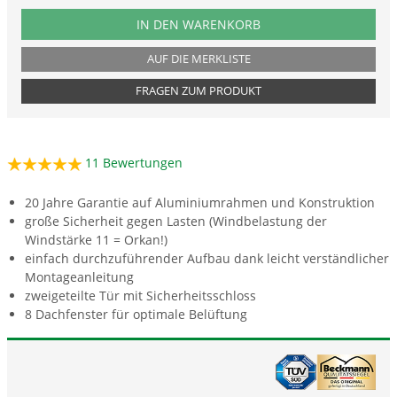
PRODUKTNUMMER A13
IN DEN WARENKORB
AUF DIE MERKLISTE
FRAGEN ZUM PRODUKT
11
Bewertungen
20 Jahre Garantie auf Aluminiumrahmen und Konstruktion
große Sicherheit gegen Lasten (Windbelastung der
Windstärke 11 = Orkan!)
einfach durchzuführender Aufbau dank leicht verständlicher
Montageanleitung
zweigeteilte Tür mit Sicherheitsschloss
8 Dachfenster für optimale Belüftung