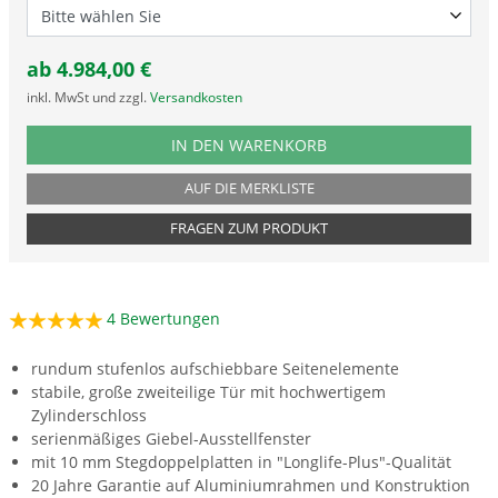
ab
4.984,00
€
inkl. MwSt und zzgl.
Versandkosten
PRODUKTNUMMER BOTM24
IN DEN WARENKORB
AUF DIE MERKLISTE
FRAGEN ZUM PRODUKT
4
Bewertungen
rundum stufenlos aufschiebbare Seitenelemente
stabile, große zweiteilige Tür mit hochwertigem
Zylinderschloss
serienmäßiges Giebel-Ausstellfenster
mit 10 mm Stegdoppelplatten in "Longlife-Plus"-Qualität
20 Jahre Garantie auf Aluminiumrahmen und Konstruktion