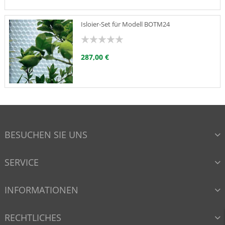
Isloier-Set für Modell BOTM24
287,00 €
Kultur-Regal 120 x 40 cm für Typ Botanis®
6
BESUCHEN SIE UNS
149,95 €
SERVICE
Rankschnur-Set
INFORMATIONEN
22
17,95 €
RECHTLICHES