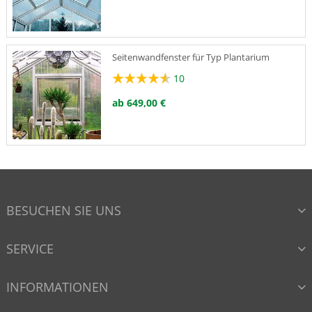
Seitenwandfenster für Typ Plantarium
10
ab 649,00 €
Einflügelige Tür für Typ Plantarium
2
BESUCHEN SIE UNS
ab 798,00 €
SERVICE
Aufpreis für Halbtür
INFORMATIONEN
11