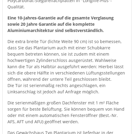
Polycarbonat-Stegdreifachplatten in "Longlife-Plus"-
Qualität.
Eine 10-Jahres-Garantie auf die gesamte Verglasung
sowie 20 Jahre Garantie auf die komplette
Aluminiumarchitektur sind selbstverständlich.
Die extra breite Tür (lichte Weite 90 cm) ist so bemessen,
dass Sie das Plantarium auch mit einer Schubkarre
bequem betreten können, sie ist zudem mit einem
hochwertigen Zylinderschloss ausgerüstet. Wahlweise
kann die Tür als Halbtür ausgeführt werden: Hierbei lässt
sich die obere Hälfte in verschiedenen Lüftungsstellungen
öffnen, während der untere Teil geschlossen bleibt.
Die Tür ist serienmäßig rechts angeschlagen, ein
Linksanschlag ist jedoch auf Anfrage möglich.
Die serienmäßigen großen Dachfenster mit 1 m² Fläche
sorgen für beste Belüftung. Sie können bequem von Hand
oder mit einem automatischen Fensteröffner (Best.-Nr.
AFS, AFT und AFU) geöffnet werden.
Das Gewächshaus Typ Plantarium ist lieferbar in der