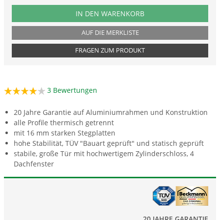
PRODUKTNUMMER PLAN8
IN DEN WARENKORB
AUF DIE MERKLISTE
FRAGEN ZUM PRODUKT
3
Bewertungen
20 Jahre Garantie auf Aluminiumrahmen und Konstruktion
alle Profile thermisch getrennt
mit 16 mm starken Stegplatten
hohe Stabilität, TÜV "Bauart geprüft" und statisch geprüft
stabile, große Tür mit hochwertigem Zylinderschloss, 4
Dachfenster
20 JAHRE GARANTIE