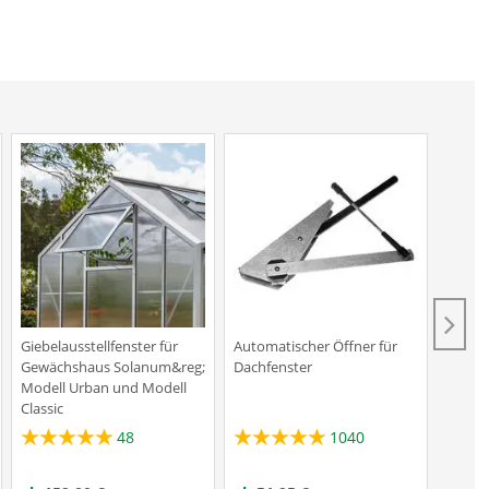
Giebelausstellfenster für
Automatischer Öffner für
Automa
Gewächshaus Solanum&reg;
Dachfenster
Tür od
Modell Urban und Modell
sowie 
Classic
1
48
1040