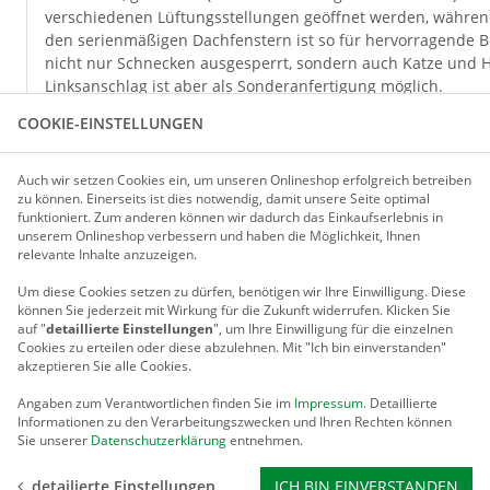
verschiedenen Lüftungsstellungen geöffnet werden, während
den serienmäßigen Dachfenstern ist so für hervorragende B
nicht nur Schnecken ausgesperrt, sondern auch Katze und H
Linksanschlag ist aber als Sonderanfertigung möglich.
COOKIE-EINSTELLUNGEN
Die Verglasung besteht aus wärmedämmenden, bruch- und h
Die hochwertigen, nach neuesten technischen Erkenntnissen
Auch wir setzen Cookies ein, um unseren Onlineshop erfolgreich betreiben
hochfest und halten allen Umwelteinflüssen stand. Die Stabil
zu können. Einerseits ist dies notwendig, damit unsere Seite optimal
deutschen Vorschriften für Lastannahmen nach DIN 11535 g
funktioniert. Zum anderen können wir dadurch das Einkaufserlebnis in
Der TÜV Süddeutschland hat das Gewächshaus Typ Solanum
unserem Onlineshop verbessern und haben die Möglichkeit, Ihnen
relevante Inhalte anzuzeigen.
dem "Bauart geprüft"-Zeichen ausgezeichnet. Zusätzlich ist
Auf die Aluminiumprofile gewähren wir 20 Jahre Garantie.
Um diese Cookies setzen zu dürfen, benötigen wir Ihre Einwilligung.
Diese
können Sie jederzeit mit Wirkung für die Zukunft widerrufen. Klicken Sie
Das Gewächshaus Typ Solanum® Modell Urban ist lieferbar 
auf "
detaillierte Einstellungen
", um Ihre Einwilligung für die einzelnen
(RAL 6005) oder anthrazitfarbener (RAL 7016) Einbrennlacki
Cookies zu erteilen oder diese abzulehnen. Mit "Ich bin einverstanden"
akzeptieren Sie alle Cookies.
anderen RAL-Farbe lieferbar. Ausgenommen hiervon sind Pe
Angaben zum Verantwortlichen finden Sie im
Impressum
. Detaillierte
Informationen zu den Verarbeitungszwecken und Ihren Rechten können
Sie unserer
Datenschutzerklärung
entnehmen.
TECHNISCHE DETAILS
detailierte Einstellungen
ICH BIN EINVERSTANDEN