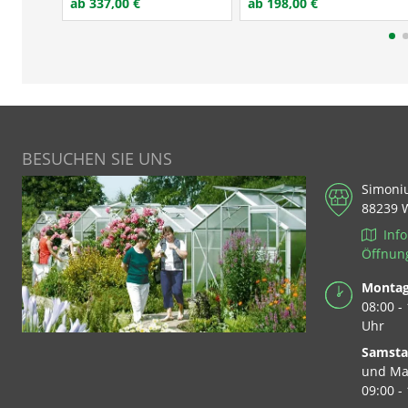
ab 337,00 €
ab 198,00 €
BESUCHEN SIE UNS
Simoni
88239 
Info
Öffnun
Montag 
08:00 -
Uhr
Samst
und Ma
09:00 -