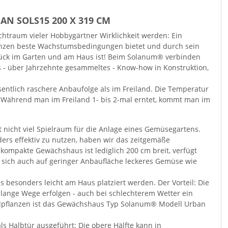
 SOLS15 200 X 319 CM
htraum vieler Hobbygärtner Wirklichkeit werden: Ein
anzen beste Wachstumsbedingungen bietet und durch sein
tück im Garten und am Haus ist! Beim Solanum® verbinden
s - über Jahrzehnte gesammeltes - Know-how in Konstruktion,
entlich raschere Anbaufolge als im Freiland. Die Temperatur
 Während man im Freiland 1- bis 2-mal erntet, kommt man im
t nicht viel Spielraum für die Anlage eines Gemüsegartens.
rs effektiv zu nutzen, haben wir das zeitgemäße
ompakte Gewächshaus ist lediglich 200 cm breit, verfügt
 sich auch auf geringer Anbaufläche leckeres Gemüse wie
s besonders leicht am Haus platziert werden. Der Vorteil: Die
lange Wege erfolgen - auch bei schlechterem Wetter ein
elpflanzen ist das Gewächshaus Typ Solanum® Modell Urban
als Halbtür ausgeführt: Die obere Hälfte kann in