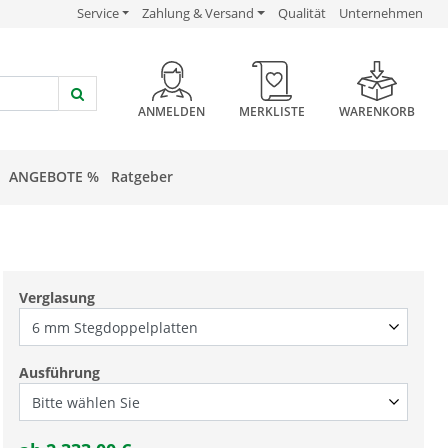
USP Verlinkung
USP Verlinkung
USP Verlinkung
Service
Zahlung & Versand
Qualität
Unternehmen
HEADER BUTTON
ANMELDEN
MERKLISTE
WARENKORB
ANGEBOTE %
Ratgeber
Verglasung
Ausführung