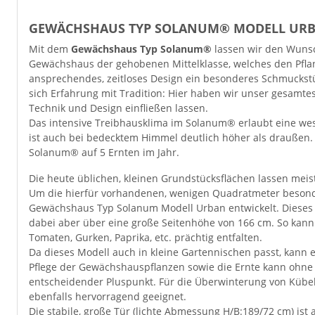
GEWÄCHSHAUS TYP SOLANUM® MODELL URBAN
Mit dem
Gewächshaus Typ Solanum®
lassen wir den Wunsc
Gewächshaus der gehobenen Mittelklasse, welches den Pfl
ansprechendes, zeitloses Design ein besonderes Schmucks
sich Erfahrung mit Tradition: Hier haben wir unser gesamte
Technik und Design einfließen lassen.
Das intensive Treibhausklima im Solanum® erlaubt eine wes
ist auch bei bedecktem Himmel deutlich höher als draußen.
Solanum® auf 5 Ernten im Jahr.
Die heute üblichen, kleinen Grundstücksflächen lassen meis
Um die hierfür vorhandenen, wenigen Quadratmeter besonde
Gewächshaus Typ Solanum Modell Urban entwickelt. Dieses k
dabei aber über eine große Seitenhöhe von 166 cm. So kann
Tomaten, Gurken, Paprika, etc. prächtig entfalten.
Da dieses Modell auch in kleine Gartennischen passt, kann e
Pflege der Gewächshauspflanzen sowie die Ernte kann ohne 
entscheidender Pluspunkt. Für die Überwinterung von Küb
ebenfalls hervorragend geeignet.
Die stabile, große Tür (lichte Abmessung H/B:189/72 cm) ist 