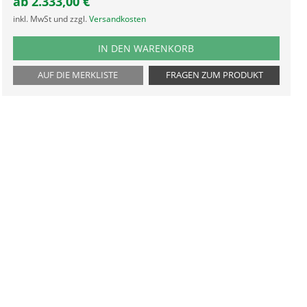
ab
2.333,00
€
inkl. MwSt und zzgl.
Versandkosten
PRODUKTNUMMER SOLS15
IN DEN WARENKORB
AUF DIE MERKLISTE
FRAGEN ZUM PRODUKT