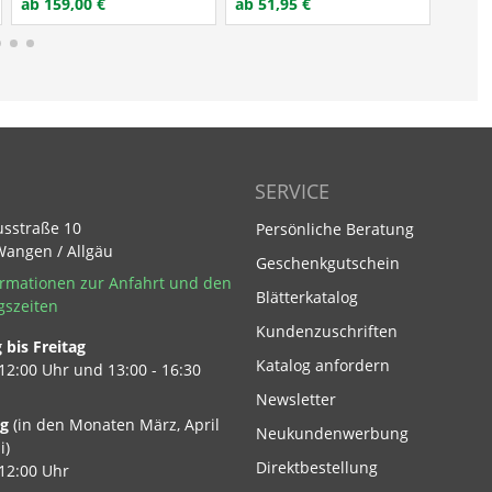
ab 159,00 €
ab 51,95 €
ab 56
SERVICE
usstraße 10
Persönliche Beratung
Wangen / Allgäu
Geschenkgutschein
rmationen zur Anfahrt und den
Blätterkatalog
gszeiten
Kundenzuschriften
bis Freitag
Footer Link
Katalog anfordern
 12:00 Uhr und 13:00 - 16:30
Newsletter
ag
(in den Monaten März, April
Neukundenwerbung
i)
Direktbestellung
 12:00 Uhr