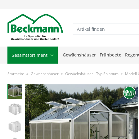
Gewächshäuser
Frühbeete
Regen
Gesamtsortiment
Startseite
Gewächshäuser
Gewächshäuser - Typ Solanum
Modell 