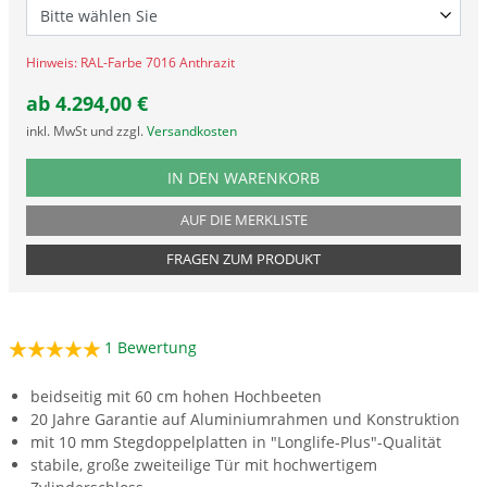
Hinweis: RAL-Farbe 7016 Anthrazit
ab
4.294,00
€
inkl. MwSt und zzgl.
Versandkosten
PRODUKTNUMMER SOLH63
IN DEN WARENKORB
AUF DIE MERKLISTE
FRAGEN ZUM PRODUKT
1
Bewertung
beidseitig mit 60 cm hohen Hochbeeten
20 Jahre Garantie auf Aluminiumrahmen und Konstruktion
mit 10 mm Stegdoppelplatten in "Longlife-Plus"-Qualität
stabile, große zweiteilige Tür mit hochwertigem