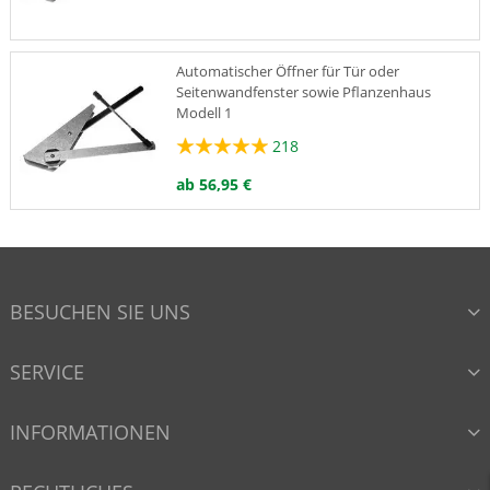
Automatischer Öffner für Tür oder
Seitenwandfenster sowie Pflanzenhaus
Modell 1
218
ab 56,95 €
Rankhilfehalter 5er-Set
959
BESUCHEN SIE UNS
15,95 €
SERVICE
Aufhängeösen 5er-Packung
INFORMATIONEN
959
9,95 €