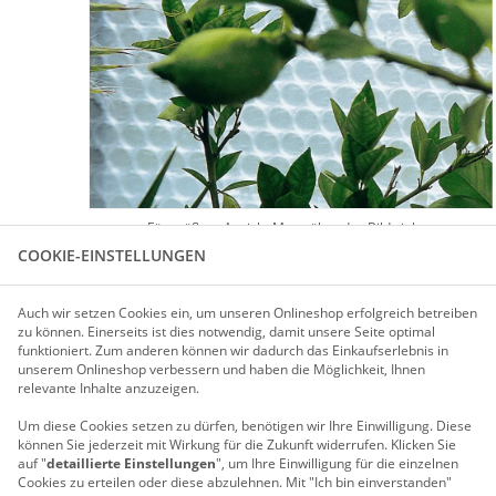
Für größere Ansicht Maus über das Bild ziehen
COOKIE-EINSTELLUNGEN
PRODUKTBESCHREIBUNG
Auch wir setzen Cookies ein, um unseren Onlineshop erfolgreich betreiben
zu können. Einerseits ist dies notwendig, damit unsere Seite optimal
funktioniert. Zum anderen können wir dadurch das Einkaufserlebnis in
unserem Onlineshop verbessern und haben die Möglichkeit, Ihnen
ISOLIER-SET FÜR MODELL BXL11
relevante Inhalte anzuzeigen.
Mit der Luftpolsterfolie können Sie bei relativ geringen Hei
Um diese Cookies setzen zu dürfen, benötigen wir Ihre Einwilligung.
Diese
den Spätherbst z. B. Tomaten, Gurken oder Paprika länger ku
können Sie jederzeit mit Wirkung für die Zukunft widerrufen. Klicken Sie
Sie besteht aus 3 Lagen UV-stabilisierter Folie, die Luftpo
auf "
detaillierte Einstellungen
", um Ihre Einwilligung für die einzelnen
Luftpolsterfolie wird in einer Breite von 2 m geliefert.
Cookies zu erteilen oder diese abzulehnen. Mit "Ich bin einverstanden"