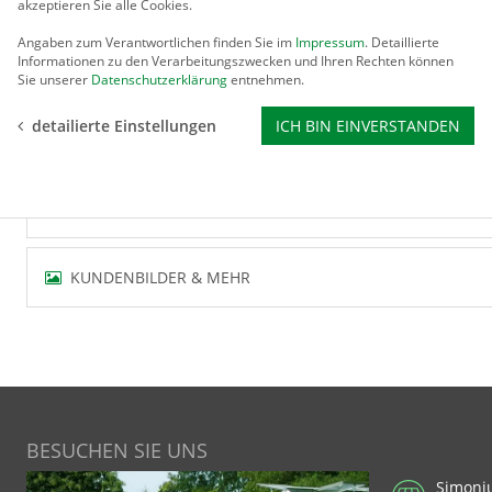
akzeptieren Sie alle Cookies.
Wir liefern die UV-stabilisierte Luftpolsterfolie als Komplett
Angaben zum Verantwortlichen finden Sie im
Impressum
. Detaillierte
Das Anlehnhaus ist damit nicht nur schnell isoliert, sonde
Informationen zu den Verarbeitungszwecken und Ihren Rechten können
überdeckt.
Sie unserer
Datenschutzerklärung
entnehmen.
Im Sommer ist es ratsam, die Luftpolsterfolie wieder aus d
detailierte Einstellungen
ICH BIN EINVERSTANDEN
BEWERTUNGEN
KUNDENBILDER & MEHR
BESUCHEN SIE UNS
Simoni