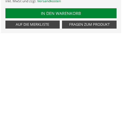
inkl. MwSt und zzgl.
Versandkosten
PRODUKTNUMMER IFBXL11
IN DEN WARENKORB
AUF DIE MERKLISTE
FRAGEN ZUM PRODUKT