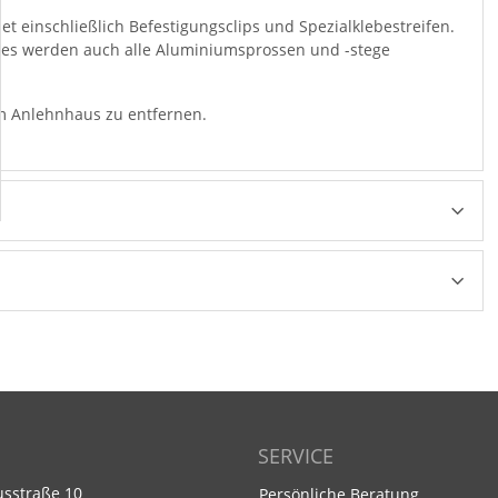
-Set einschließlich Befestigungsclips und Spezialklebestreifen.
rn es werden auch alle Aluminiumsprossen und -stege
em Anlehnhaus zu entfernen.
SERVICE
usstraße 10
Persönliche Beratung