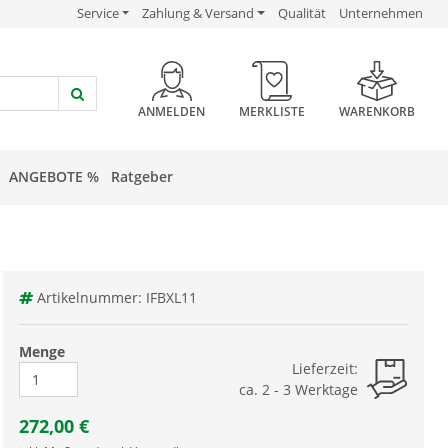
USP Verlinkung
USP Verlinkung
USP Verlinkung
Service
Zahlung & Versand
Qualität
Unternehmen
HEADER BUTTON
ANMELDEN
MERKLISTE
WARENKORB
ANGEBOTE %
Ratgeber
Artikelnummer: IFBXL11
Menge
Lieferzeit:
ca. 2 - 3 Werktage
272,00
€