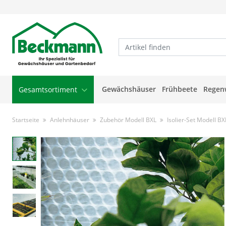
Gewächshäuser
Frühbeete
Regen
Gesamtsortiment
Startseite
Anlehnhäuser
Zubehör Modell BXL
Isolier-Set Modell BX