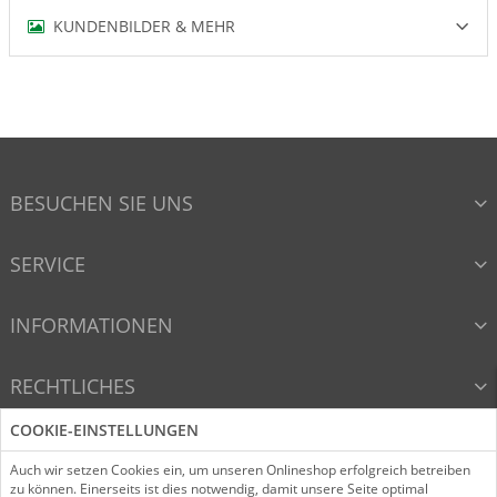
KUNDENBILDER & MEHR
BESUCHEN SIE UNS
SERVICE
INFORMATIONEN
RECHTLICHES
COOKIE-EINSTELLUNGEN
VERTRAG WIDERRUFEN
Auch wir setzen Cookies ein, um unseren Onlineshop erfolgreich betreiben
zu können. Einerseits ist dies notwendig, damit unsere Seite optimal