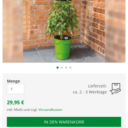
Menge
Lieferzeit:
ca. 2 - 3 Werktage
29,95
€
inkl. MwSt und zzgl.
Versandkosten
PRODUKTNUMMER GAA
IN DEN WARENKORB