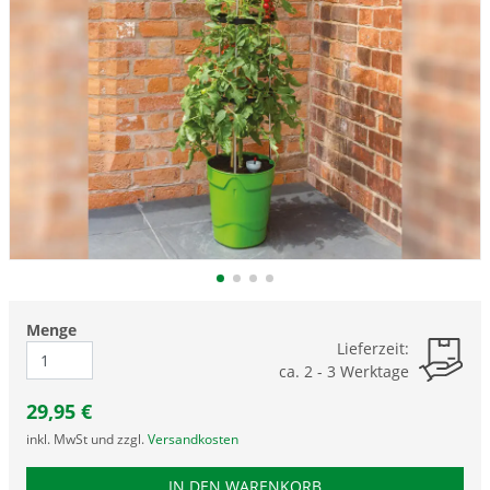
Menge
Lieferzeit:
ca. 2 - 3 Werktage
29,95
€
inkl. MwSt und zzgl.
Versandkosten
PRODUKTNUMMER GAA
IN DEN WARENKORB