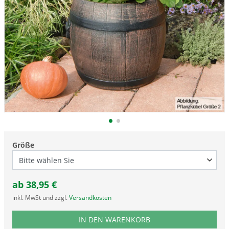
Größe
ab
38,95
€
inkl. MwSt und zzgl.
Versandkosten
PRODUKTNUMMER HZ1
IN DEN WARENKORB