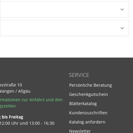
SERVICE
usstraße 10
Persönliche Beratung
Wangen / Allgäu
Geschenkgutschein
rmationen zur Anfahrt und den
Blätterkatalog
gszeiten
Kundenzuschriften
bis Freitag
Footer Link
Katalog anfordern
 12:00 Uhr und 13:00 - 16:30
Newsletter