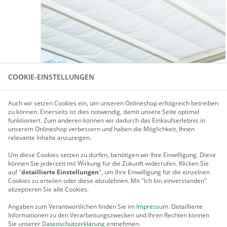
COOKIE-EINSTELLUNGEN
Auch wir setzen Cookies ein, um unseren Onlineshop erfolgreich betreiben
Für größere Ansicht Maus über das Bild ziehen
zu können. Einerseits ist dies notwendig, damit unsere Seite optimal
funktioniert. Zum anderen können wir dadurch das Einkaufserlebnis in
unserem Onlineshop verbessern und haben die Möglichkeit, Ihnen
relevante Inhalte anzuzeigen.
PRODUKTBESCHREIBUNG
Um diese Cookies setzen zu dürfen, benötigen wir Ihre Einwilligung.
Diese
können Sie jederzeit mit Wirkung für die Zukunft widerrufen. Klicken Sie
SCHATTIER-SET FÜR EXKLUSIVE TERRASSEN-Ü
auf "
detaillierte Einstellungen
", um Ihre Einwilligung für die einzelnen
Cookies zu erteilen oder diese abzulehnen. Mit "Ich bin einverstanden"
Aus dauerhaftem weißem Acrylstoff. Jede Stoffbahn lässt si
akzeptieren Sie alle Cookies.
verschieben. Schattierwert ca. 67 %. Waschbar bei 30°C. Ko
Angaben zum Verantwortlichen finden Sie im
Impressum
. Detaillierte
Informationen zu den Verarbeitungszwecken und Ihren Rechten können
Sie unserer
Datenschutzerklärung
entnehmen.