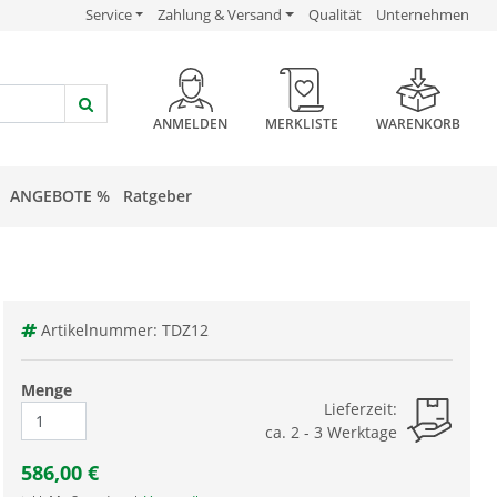
USP Verlinkung
USP Verlinkung
USP Verlinkung
Service
Zahlung & Versand
Qualität
Unternehmen
HEADER BUTTON
ANMELDEN
MERKLISTE
WARENKORB
ANGEBOTE %
Ratgeber
Artikelnummer: TDZ12
Menge
Lieferzeit:
ca. 2 - 3 Werktage
586,00
€