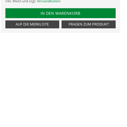
inkl. MwSt und zzgl.
Versandkosten
PRODUKTNUMMER TDZ12
IN DEN WARENKORB
AUF DIE MERKLISTE
FRAGEN ZUM PRODUKT