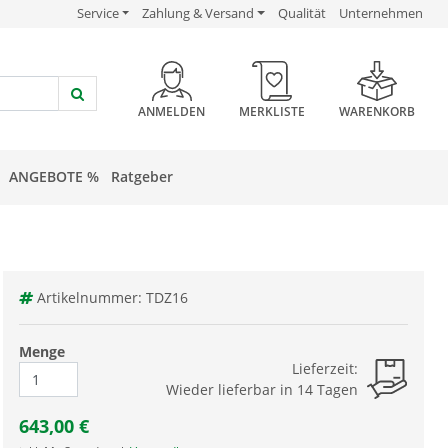
USP Verlinkung
USP Verlinkung
USP Verlinkung
Service
Zahlung & Versand
Qualität
Unternehmen
HEADER BUTTON
ANMELDEN
MERKLISTE
WARENKORB
ANGEBOTE %
Ratgeber
Artikelnummer: TDZ16
Menge
Lieferzeit:
Wieder lieferbar in 14 Tagen
643,00
€