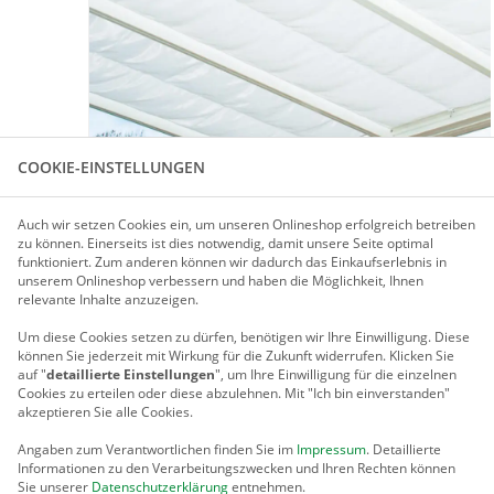
COOKIE-EINSTELLUNGEN
Auch wir setzen Cookies ein, um unseren Onlineshop erfolgreich betreiben
Für größere Ansicht Maus über das Bild ziehen
zu können. Einerseits ist dies notwendig, damit unsere Seite optimal
funktioniert. Zum anderen können wir dadurch das Einkaufserlebnis in
unserem Onlineshop verbessern und haben die Möglichkeit, Ihnen
relevante Inhalte anzuzeigen.
PRODUKTBESCHREIBUNG
Um diese Cookies setzen zu dürfen, benötigen wir Ihre Einwilligung.
Diese
können Sie jederzeit mit Wirkung für die Zukunft widerrufen. Klicken Sie
SCHATTIER-SET FÜR EXKLUSIVE TERRASSEN-Ü
auf "
detaillierte Einstellungen
", um Ihre Einwilligung für die einzelnen
Cookies zu erteilen oder diese abzulehnen. Mit "Ich bin einverstanden"
Aus dauerhaftem weißem Acrylstoff. Jede Stoffbahn lässt si
akzeptieren Sie alle Cookies.
verschieben. Schattierwert ca. 67 %. Waschbar bei 30°C. Ko
Angaben zum Verantwortlichen finden Sie im
Impressum
. Detaillierte
Informationen zu den Verarbeitungszwecken und Ihren Rechten können
Sie unserer
Datenschutzerklärung
entnehmen.