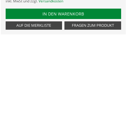
inkl. MwSt und zzgl.
Versandkosten
PRODUKTNUMMER TDZ16
IN DEN WARENKORB
AUF DIE MERKLISTE
FRAGEN ZUM PRODUKT