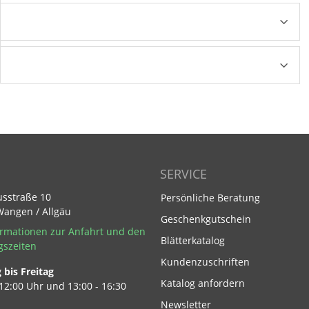
SERVICE
usstraße 10
Persönliche Beratung
Wangen / Allgäu
Geschenkgutschein
rmationen zur Anfahrt und den
Blätterkatalog
gszeiten
Kundenzuschriften
bis Freitag
Footer Link
Katalog anfordern
 12:00 Uhr und 13:00 - 16:30
Newsletter