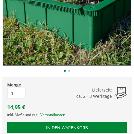
Menge
Lieferzeit:
ca. 2 - 3 Werktage
14,95
€
inkl. MwSt und zzgl.
Versandkosten
PRODUKTNUMMER GEX
IN DEN WARENKORB