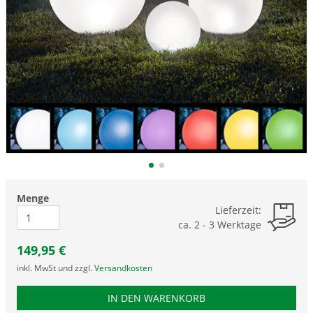
Menge
Lieferzeit:
ca. 2 - 3 Werktage
149,95
€
inkl. MwSt und zzgl.
Versandkosten
PRODUKTNUMMER STX
IN DEN WARENKORB