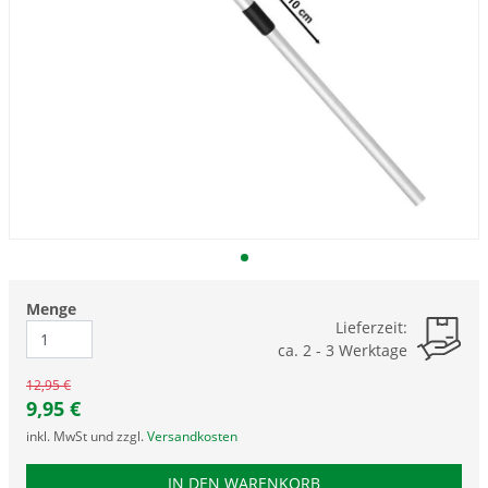
Menge
Lieferzeit:
ca. 2 - 3 Werktage
12,95 €
9,95
€
inkl. MwSt und zzgl.
Versandkosten
PRODUKTNUMMER UPS
IN DEN WARENKORB