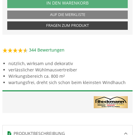
PRODUKTNUMMER WKA
IN DEN WARENKORB
AUF DIE MERKLISTE
FRAGEN ZUM PRODUKT
344
Bewertungen
nützlich, wirksam und dekorativ
verlässlicher Wühlmausvertreiber
Wirkungsbereich ca. 800 m²
wartungsfrei, dreht sich schon beim kleinsten Windhauch
PRODUKTBESCHREIBUNG