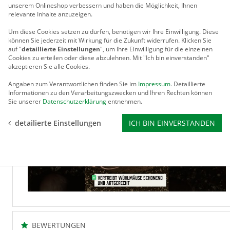
Der Wirkungsbereich beträgt ca. 1500 m². Wartungsfrei, ben
unserem Onlineshop verbessern und haben die Möglichkeit, Ihnen
wenn die Wühlmäuse besonders aktiv sind.
relevante Inhalte anzuzeigen.
Standrohr und Drehachse bestehen aus rostfreiem Aluminium
Um diese Cookies setzen zu dürfen, benötigen wir Ihre Einwilligung.
Diese
Höhe 200 cm, Ø 50 cm
können Sie jederzeit mit Wirkung für die Zukunft widerrufen. Klicken Sie
auf "
detaillierte Einstellungen
", um Ihre Einwilligung für die einzelnen
Schauen Sie sich unser Video an und überzeugen Sie sich v
Cookies zu erteilen oder diese abzulehnen. Mit "Ich bin einverstanden"
bieten:
akzeptieren Sie alle Cookies.
Angaben zum Verantwortlichen finden Sie im
Impressum
. Detaillierte
Informationen zu den Verarbeitungszwecken und Ihren Rechten können
Sie unserer
Datenschutzerklärung
entnehmen.
detailierte Einstellungen
ICH BIN EINVERSTANDEN
BEWERTUNGEN