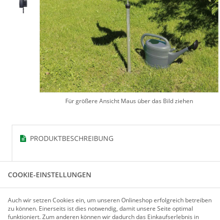
Für größere Ansicht Maus über das Bild ziehen
PRODUKTBESCHREIBUNG
WÜHLMAUS-SCHEUCHE GRÖSSE 2 HÖHE 200 CM
COOKIE-EINSTELLUNGEN
Die Wühlmaus-Scheuche ist ein verlässlicher Wühlmausvertr
kleinsten Windhauch dreht sich der Windkreisel. Ein Klöpp
Auch wir setzen Cookies ein, um unseren Onlineshop erfolgreich betreiben
Boden erzeugten Schallwellen vertreiben zuverlässig die W
zu können. Einerseits ist dies notwendig, damit unsere Seite optimal
funktioniert. Zum anderen können wir dadurch das Einkaufserlebnis in