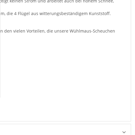
ötigt keinen Strom und arbeitet auch bei hohem Schnee,
, die 4 Flügel aus witterungsbeständigem Kunststoff.
on den vielen Vorteilen, die unsere Wühlmaus-Scheuchen