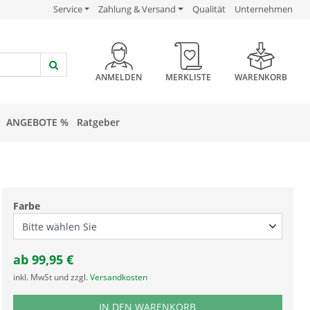
USP Verlinkung
USP Verlinkung
USP Verlinkung
Service
Zahlung & Versand
Qualität
Unternehmen
HEADER BUTTON
ANMELDEN
MERKLISTE
WARENKORB
ANGEBOTE %
Ratgeber
Farbe
ab
99,95
€
inkl. MwSt und zzgl.
Versandkosten
PRODUKTNUMMER WKB
IN DEN WARENKORB