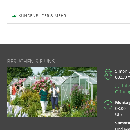
KUNDENBILDER & MEHR
BESUCHEN SIE UNS
Simoni
88239 
Info
Öffnun
Montag 
08:00 -
Uhr
Samst
und Ma