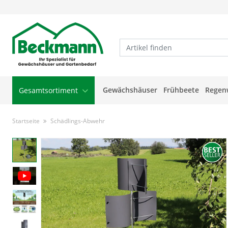
Gewächshäuser
Frühbeete
Regen
Gesamtsortiment
Startseite
Schädlings-Abwehr