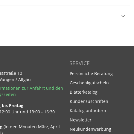
SERVICE
usstraße 10
Persönliche Beratung
Wangen / Allgäu
Geschenkgutschein
rmationen zur Anfahrt und den
Blätterkatalog
gszeiten
Kundenzuschriften
bis Freitag
Footer Link
Katalog anfordern
 12:00 Uhr und 13:00 - 16:30
Newsletter
ag
(in den Monaten März, April
Neukundenwerbung
i)