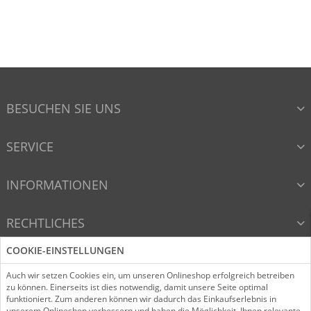
BESUCHEN SIE UNS
SERVICE
INFORMATIONEN
RECHTLICHES
COOKIE-EINSTELLUNGEN
VERTRAG WIDERRUFEN
Auch wir setzen Cookies ein, um unseren Onlineshop erfolgreich betreiben
zu können. Einerseits ist dies notwendig, damit unsere Seite optimal
funktioniert. Zum anderen können wir dadurch das Einkaufserlebnis in
unserem Onlineshop verbessern und haben die Möglichkeit, Ihnen relevante