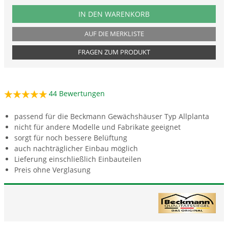
PRODUKTNUMMER ALPDF
IN DEN WARENKORB
AUF DIE MERKLISTE
FRAGEN ZUM PRODUKT
44
Bewertungen
passend für die Beckmann Gewächshäuser Typ Allplanta
nicht für andere Modelle und Fabrikate geeignet
sorgt für noch bessere Belüftung
auch nachträglicher Einbau möglich
Lieferung einschließlich Einbauteilen
Preis ohne Verglasung