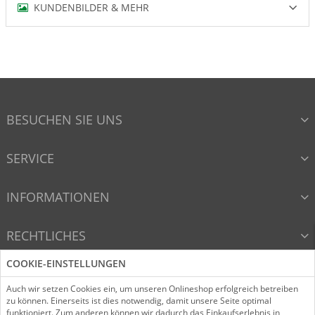
KUNDENBILDER & MEHR
BESUCHEN SIE UNS
SERVICE
INFORMATIONEN
RECHTLICHES
COOKIE-EINSTELLUNGEN
VERTRAG WIDERRUFEN
Auch wir setzen Cookies ein, um unseren Onlineshop erfolgreich betreiben
zu können. Einerseits ist dies notwendig, damit unsere Seite optimal
funktioniert. Zum anderen können wir dadurch das Einkaufserlebnis in