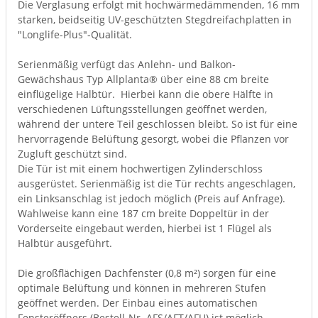
Die Verglasung erfolgt mit hochwärmedämmenden, 16 mm
starken, beidseitig UV-geschützten Stegdreifachplatten in
"Longlife-Plus"-Qualität.
Serienmäßig verfügt das Anlehn- und Balkon-
Gewächshaus Typ Allplanta® über eine 88 cm breite
einflügelige Halbtür. Hierbei kann die obere Hälfte in
verschiedenen Lüftungsstellungen geöffnet werden,
während der untere Teil geschlossen bleibt. So ist für eine
hervorragende Belüftung gesorgt, wobei die Pflanzen vor
Zugluft geschützt sind.
Die Tür ist mit einem hochwertigen Zylinderschloss
ausgerüstet. Serienmäßig ist die Tür rechts angeschlagen,
ein Linksanschlag ist jedoch möglich (Preis auf Anfrage).
Wahlweise kann eine 187 cm breite Doppeltür in der
Vorderseite eingebaut werden, hierbei ist 1 Flügel als
Halbtür ausgeführt.
Die großflächigen Dachfenster (0,8 m²) sorgen für eine
optimale Belüftung und können in mehreren Stufen
geöffnet werden. Der Einbau eines automatischen
Fensteröffners (Bestell-Nr. AFS/AFT/AFU) ist möglich.