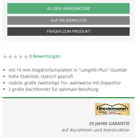
PRODUKTNUMMER BXL4
IN DEN WARENKORB
AUF DIE MERKLISTE
FRAGEN ZUM PRODUKT
0 Bewertungen
mit 16 mm Stegdreifachplatten in "Longlife-Plus"-Qualität
hohe Stabilität, statisch geprüft
stabile, große zweiteilige Tür, wahlweise mit Doppeltür
2 große Dachfenster für optimale Belüftung
20 JAHRE GARANTIE
auf Alurahmen und Konstruktion