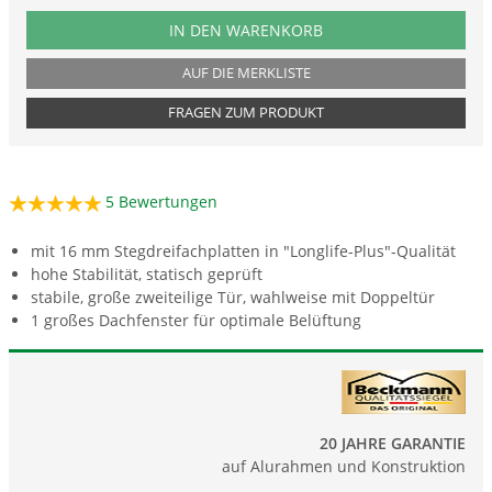
PRODUKTNUMMER BXL5
IN DEN WARENKORB
AUF DIE MERKLISTE
FRAGEN ZUM PRODUKT
5
Bewertungen
mit 16 mm Stegdreifachplatten in "Longlife-Plus"-Qualität
hohe Stabilität, statisch geprüft
stabile, große zweiteilige Tür, wahlweise mit Doppeltür
1 großes Dachfenster für optimale Belüftung
20 JAHRE GARANTIE
auf Alurahmen und Konstruktion