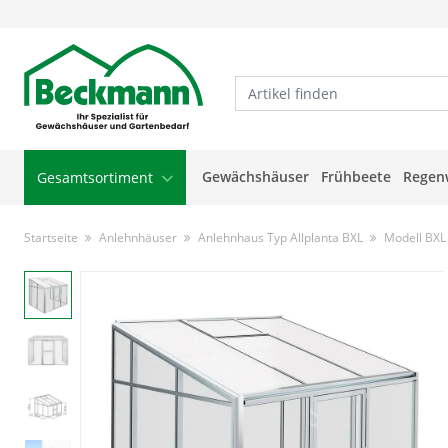
Gewächshäuser
Frühbeete
Regen
Gesamtsortiment
Startseite
Anlehnhäuser
Anlehnhaus Typ Allplanta BXL
Modell BXL