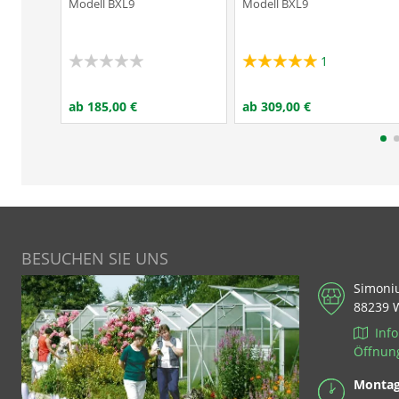
Modell BXL9
Modell BXL9
1
ab 185,00 €
ab 309,00 €
BESUCHEN SIE UNS
Simoni
88239 
Info
Öffnun
Montag 