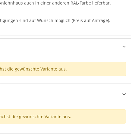
Anlehnhaus auch in einer anderen RAL-Farbe lieferbar.
igungen sind auf Wunsch möglich (Preis auf Anfrage).
chst die gewünschte Variante aus.
nächst die gewünschte Variante aus.