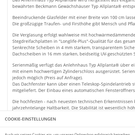
bewährten Beckmann Gewächshäuser Typ Allplanta® entspr
Beeindruckende Glasfelder mit einer Breite von 100 cm lasse
Die großzügige Traufen- und Firsthöhe gibt Mensch und Pfl
Die Verglasung erfolgt wahlweise mit hochwärmedämmenden
Stegdreifachplatten in "Longlife-Plus"-Qualität für das ge
Senkrechte Scheiben in 4 mm starkem, transparentem Sicherh
Dachscheiben in 16 mm starken, beidseitig UV-geschützten St
Serienmäßig verfügt das Anlehnhaus Typ Allplanta® über eine
mit einem hochwertigen Zylinderschloss ausgerüstet. Serienm
jedoch möglich (Preis auf Anfrage).
Das Dachfenster kann über einen Teleskop-Spindelantrieb s
mitgeliefert. Der Einbau eines automatischen Fensteröffners 
Die hochfesten - nach neuesten technischen Erkenntnissen 
jahrzehntelange Haltbarkeit. Die Stabilität ist wesentlich 
nach DIN 11535 gefordert wird. Das Anlehnhaus ist statisch 
COOKIE-EINSTELLUNGEN
Auf die Aluminiumprofile gewähren wir 20 Jahre Garantie
.
Das Anlehnhaus Typ Allplanta® ist lieferbar in den Ausführu
Auch wir setzen Cookies ein, um unseren Onlineshop erfolgreich betreiben