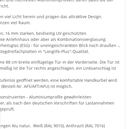
icht.
n viel Licht herein und prägen das attraktive Design.
anzen viel Raum.
, 16 mm starken, beidseitig UV-geschützten
samte Anlehnhaus oder aber als Kombinationsverglasung:
eitsglas (ESG) - für uneingeschränkten Blick nach draußen -,
egdreifachplatten in "Longlife-Plus"-Qualität.
 88 cm breite einflügelige Tür in der Vorderseite. Die Tür ist
äßig ist die Tür rechts angeschlagen, ein Linksanschlag ist
tufenlos geöffnet werden, eine komfortable Handkurbel wird
(Bestell-Nr. AFS/AFT/AFU) ist möglich.
konstruierten - Aluminiumprofile gewährleisten
höher, als nach den deutschen Vorschriften für Lastannahmen
geprüft.
ngen Alu natur, Weiß (RAL 9010), Anthrazit (RAL 7016)