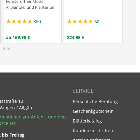
Fensteröffner Modell
Allplanta® und Plantarium
350
60
ab 169,95 €
224,95 €
176,9
SERVICE
usstraße 10
Persönliche Beratung
Wangen / Allgäu
Geschenkgutschein
rmationen zur Anfahrt und den
Blätterkatalog
gszeiten
Kundenzuschriften
bis Freitag
Footer Link