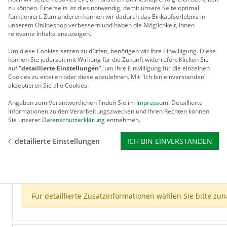
oder Grün (RAL6005) einbrennlackiert. Auf Wunsch ist das 
zu können. Einerseits ist dies notwendig, damit unsere Seite optimal
Ausgenommen hiervon sind Perlfarben.
funktioniert. Zum anderen können wir dadurch das Einkaufserlebnis in
unserem Onlineshop verbessern und haben die Möglichkeit, Ihnen
Eine Rückwand gehört nicht zum Lieferumfang. Sonderanfert
relevante Inhalte anzuzeigen.
Um diese Cookies setzen zu dürfen, benötigen wir Ihre Einwilligung.
Diese
können Sie jederzeit mit Wirkung für die Zukunft widerrufen. Klicken Sie
auf "
detaillierte Einstellungen
", um Ihre Einwilligung für die einzelnen
Cookies zu erteilen oder diese abzulehnen. Mit "Ich bin einverstanden"
TECHNISCHE DETAILS
akzeptieren Sie alle Cookies.
Angaben zum Verantwortlichen finden Sie im
Impressum
. Detaillierte
Informationen zu den Verarbeitungszwecken und Ihren Rechten können
Für detaillierte Technische Details wählen Sie bitte zunä
Sie unserer
Datenschutzerklärung
entnehmen.
detailierte Einstellungen
ICH BIN EINVERSTANDEN
ZUSATZINFORMATIONEN
Für detaillierte Zusatzinformationen wählen Sie bitte zu