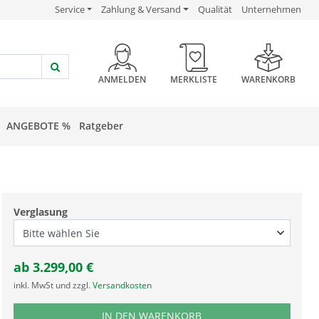
USP Verlinkung
USP Verlinkung
USP Verlinkung
Service
Zahlung & Versand
Qualität
Unternehmen
HEADER BUTTON
ANMELDEN
MERKLISTE
WARENKORB
ANGEBOTE %
Ratgeber
Verglasung
ab
3.299,00
€
inkl. MwSt und zzgl.
Versandkosten
PRODUKTNUMMER BXL9
IN DEN WARENKORB