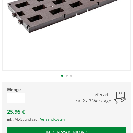
Menge
Lieferzeit:
ca. 2 - 3 Werktage
25,95
€
inkl. MwSt und zzgl.
Versandkosten
PRODUKTNUMMER RAC
IN DEN WARENKORB