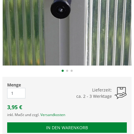
Menge
Lieferzeit:
ca. 2 - 3 Werktage
3,95
€
inkl. MwSt und zzgl.
Versandkosten
PRODUKTNUMMER BC
IN DEN WARENKORB