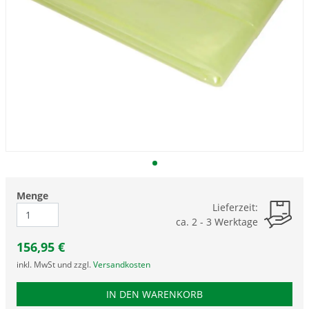
Menge
Lieferzeit:
ca. 2 - 3 Werktage
156,95
€
inkl. MwSt und zzgl.
Versandkosten
PRODUKTNUMMER EFJU4M
IN DEN WARENKORB