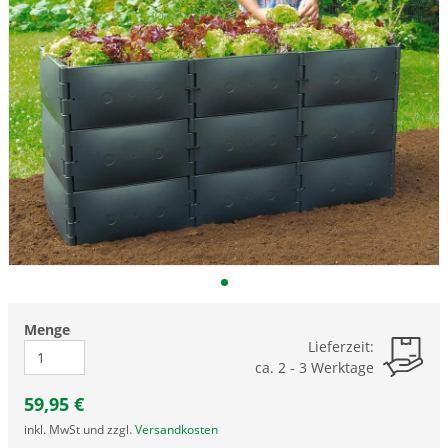
Menge
Lieferzeit:
ca. 2 - 3 Werktage
59,95
€
inkl. MwSt und zzgl.
Versandkosten