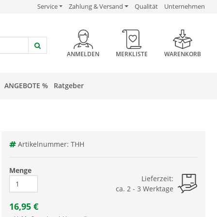
USP Verlinkung
USP Verlinkung
USP Verlinkung
Service
Zahlung & Versand
Qualität
Unternehmen
HEADER BUTTON
ANMELDEN
MERKLISTE
WARENKORB
ANGEBOTE %
Ratgeber
Artikelnummer: THH
Menge
Lieferzeit:
ca. 2 - 3 Werktage
16,95
€