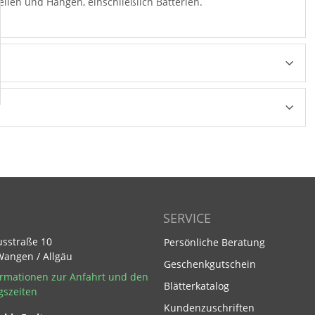
len und Hängen, einschließlich Batterien.
SERVICE
usstraße 10
Persönliche Beratung
Wangen / Allgäu
Geschenkgutschein
rmationen zur Anfahrt und den
Blätterkatalog
gszeiten
Kundenzuschriften