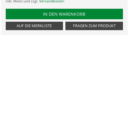
inkl. MwSt und zzgl.
Versandkosten
PRODUKTNUMMER THH
IN DEN WARENKORB
AUF DIE MERKLISTE
FRAGEN ZUM PRODUKT