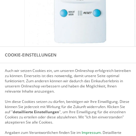
COOKIE-EINSTELLUNGEN
Für größere Ansicht Maus über das Bild ziehen
Auch wir setzen Cookies ein, um unseren Onlineshop erfolgreich betreiben
zu können. Einerseits ist dies notwendig, damit unsere Seite optimal
funktioniert. Zum anderen können wir dadurch das Einkaufserlebnis in
PRODUKTBESCHREIBUNG
unserem Onlineshop verbessern und haben die Möglichkeit, Ihnen
relevante Inhalte anzuzeigen.
Um diese Cookies setzen zu dürfen, benötigen wir Ihre Einwilligung.
Diese
LCD MAXIMA-MINIMA THERMO-HYGROMETER
können Sie jederzeit mit Wirkung für die Zukunft widerrufen. Klicken Sie
auf "
detaillierte Einstellungen
", um Ihre Einwilligung für die einzelnen
Das elektronische Maxima-Minima-Thermo-Hygrometer zeigt 
Cookies zu erteilen oder diese abzulehnen. Mit "Ich bin einverstanden"
Temperatur- und Luftfeuchtigkeitswerte.
akzeptieren Sie alle Cookies.
Messbereich von -10°C bis +60°C und 10 - 99 % relative Luftf
Angaben zum Verantwortlichen finden Sie im
Impressum
. Detaillierte