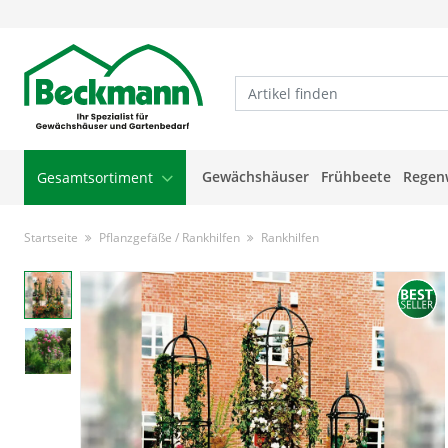
Gewächshäuser
Frühbeete
Regen
Gesamtsortiment
Startseite
Pflanzgefäße / Rankhilfen
Rankhilfen