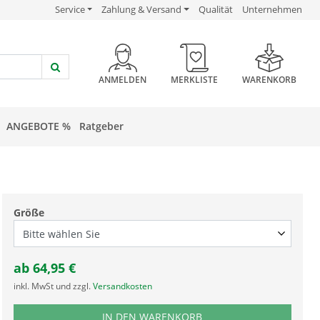
USP Verlinkung
USP Verlinkung
USP Verlinkung
Service
Zahlung & Versand
Qualität
Unternehmen
HEADER BUTTON
ANMELDEN
MERKLISTE
WARENKORB
ANGEBOTE %
Ratgeber
Größe
ab
64,95
€
inkl. MwSt und zzgl.
Versandkosten
PRODUKTNUMMER BK
IN DEN WARENKORB