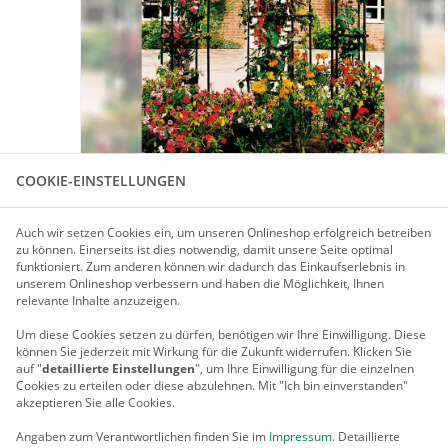
COOKIE-EINSTELLUNGEN
Für größere Ansicht Maus über das Bild ziehen
Auch wir setzen Cookies ein, um unseren Onlineshop erfolgreich betreiben
zu können. Einerseits ist dies notwendig, damit unsere Seite optimal
funktioniert. Zum anderen können wir dadurch das Einkaufserlebnis in
PRODUKTBESCHREIBUNG
unserem Onlineshop verbessern und haben die Möglichkeit, Ihnen
relevante Inhalte anzuzeigen.
Um diese Cookies setzen zu dürfen, benötigen wir Ihre Einwilligung.
Diese
OBELISK
können Sie jederzeit mit Wirkung für die Zukunft widerrufen. Klicken Sie
auf "
detaillierte Einstellungen
", um Ihre Einwilligung für die einzelnen
Obelisken bringen eine orientalische Note in den Garten.
Cookies zu erteilen oder diese abzulehnen. Mit "Ich bin einverstanden"
hier wirkungsvoll zur Geltung.
akzeptieren Sie alle Cookies.
Der Obelisk besteht aus stabilen verzinkten und anschließe
Angaben zum Verantwortlichen finden Sie im
Impressum
. Detaillierte