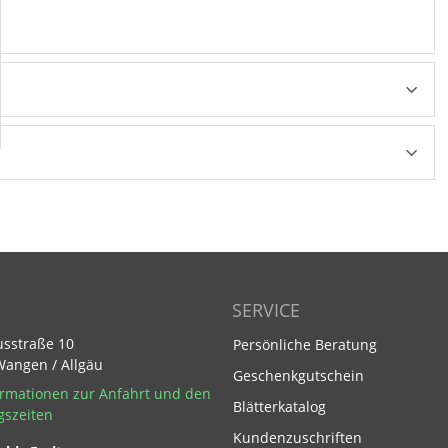
SERVICE
usstraße 10
Persönliche Beratung
Wangen / Allgäu
Geschenkgutschein
rmationen zur Anfahrt und den
Blätterkatalog
gszeiten
Kundenzuschriften