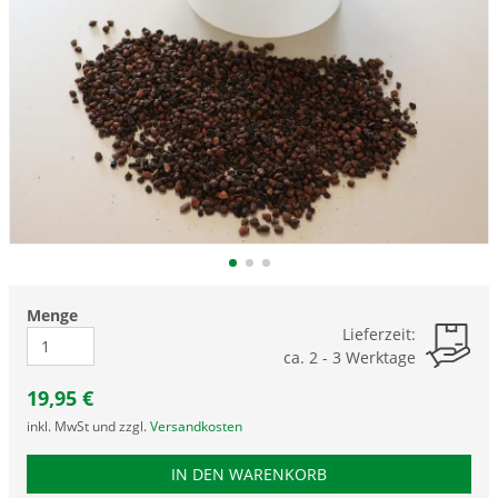
Menge
Lieferzeit:
ca. 2 - 3 Werktage
19,95
€
inkl. MwSt und zzgl.
Versandkosten
PRODUKTNUMMER MYC
IN DEN WARENKORB