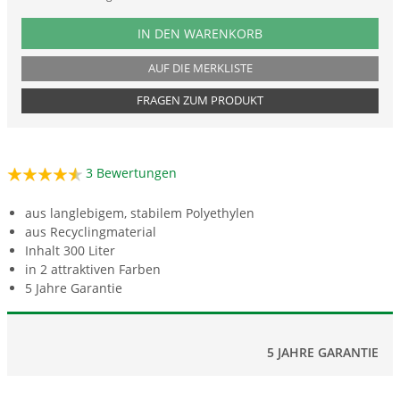
PRODUKTNUMMER RUYRUZ
IN DEN WARENKORB
AUF DIE MERKLISTE
FRAGEN ZUM PRODUKT
3
Bewertungen
aus langlebigem, stabilem Polyethylen
aus Recyclingmaterial
Inhalt 300 Liter
in 2 attraktiven Farben
5 Jahre Garantie
5 JAHRE GARANTIE