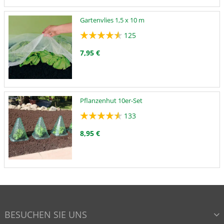
Gartenvlies 1,5 x 10 m
125
7,95 €
Pflanzenhut 10er-Set
133
8,95 €
BESUCHEN SIE UNS