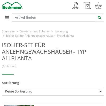
Startseite
Gewächshaus Zubehör
Isolierung
Isolier-Set für Anlehngewächshäuser– Typ Allplanta
ISOLIER-SET FÜR
ANLEHNGEWÄCHSHÄUSER– TYP
ALLPLANTA
(16 Artikel)
Sortierung