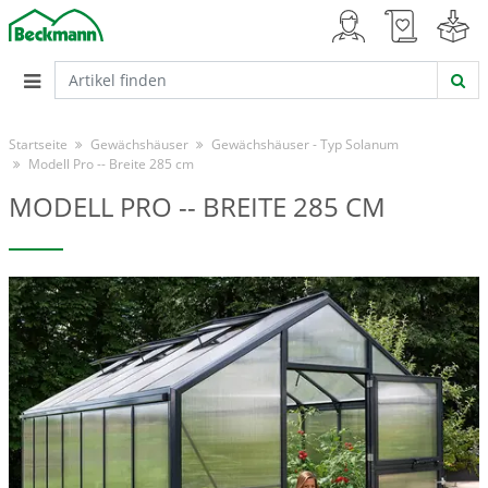
Startseite
Gewächshäuser
Gewächshäuser - Typ Solanum
Modell Pro -- Breite 285 cm
MODELL PRO -- BREITE 285 CM