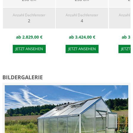
Anzahl Dachfenster
Anzahl Dachfenster
Anzahl 
2
4
ab 2.829,00 €
ab 3.424,00 €
ab 3.
JETZT ANSEHEN
JETZT ANSEHEN
JETZT
BILDERGALERIE