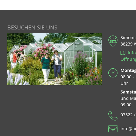
BESUCHEN SIE UNS
Simoni
88239 
Info
Öffnun
Montag 
08:00 -
Uhr
Samst
und Ma
09:00 -
07522 /
info@b