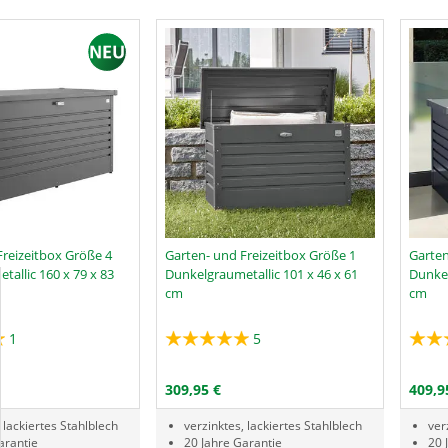
Freizeitbox Größe 4
Garten- und Freizeitbox Größe 1
Garten
allic 160 x 79 x 83
Dunkelgraumetallic 101 x 46 x 61
Dunkel
cm
cm
1
5
Menge
Menge
RODUKTNUMMER GTP
PRODUKTNUMMER GTD
N DEN WARENKORB
IN DEN WARENKORB
309,95 €
409,9
 lackiertes Stahlblech
verzinktes, lackiertes Stahlblech
ver
arantie
20 Jahre Garantie
20 