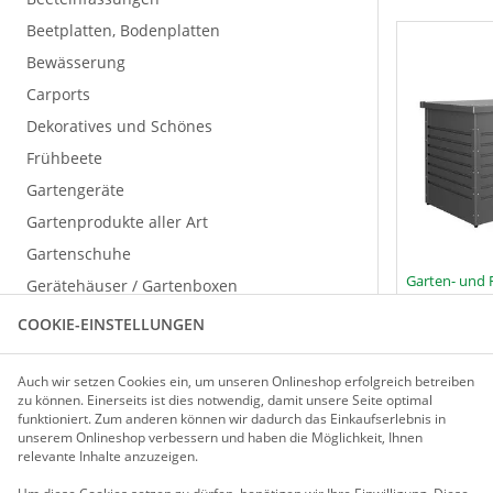
Beetplatten, Bodenplatten
Bewässerung
Carports
Dekoratives und Schönes
Frühbeete
Gartengeräte
Gartenprodukte aller Art
Gartenschuhe
Garten- und 
Gerätehäuser / Gartenboxen
Dunkelgraumet
Metall-Gerätehäuser
cm
COOKIE-EINSTELLUNGEN
Holz-Gerätehäuser
Garten- und Freizeitboxen
Auch wir setzen Cookies ein, um unseren Onlineshop erfolgreich betreiben
Menge
Mülltonnenboxen
zu können. Einerseits ist dies notwendig, damit unsere Seite optimal
P
I
funktioniert. Zum anderen können wir dadurch das Einkaufserlebnis in
619,95 €
unserem Onlineshop verbessern und haben die Möglichkeit, Ihnen
Hochbeete und Hochteiche
relevante Inhalte anzuzeigen.
verzinktes,
Kaminholz-Lager
20 Jahre G