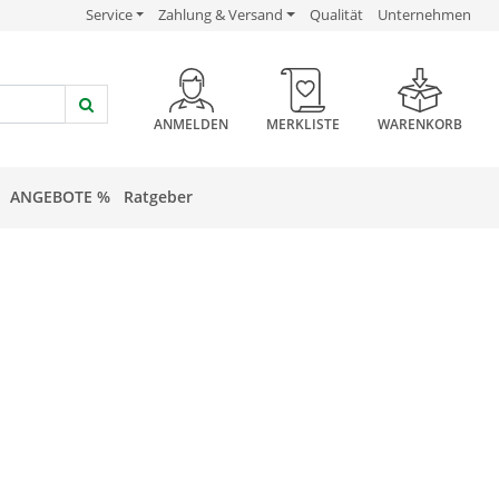
USP Verlinkung
USP Verlinkung
USP Verlinkung
Service
Zahlung & Versand
Qualität
Unternehmen
HEADER BUTTON
ANMELDEN
MERKLISTE
WARENKORB
ANGEBOTE %
Ratgeber