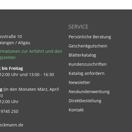
SERVICE
usstraße 10
Persönliche Beratung
Wangen / Allgäu
Geschenkgutschein
rmationen zur Anfahrt und den
Blätterkatalog
gszeiten
Kundenzuschriften
bis Freitag
Footer Link
Katalog anfordern
 12:00 Uhr und 13:00 - 16:30
Newsletter
ag
(in den Monaten März, April
Neukundenwerbung
i)
Direktbestellung
 12:00 Uhr
Kontakt
 9745 250
eckmann.de