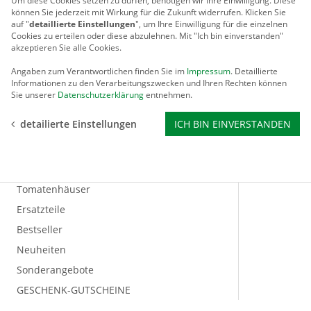
Um diese Cookies setzen zu dürfen, benötigen wir Ihre Einwilligung.
Diese
Komposter
können Sie jederzeit mit Wirkung für die Zukunft widerrufen. Klicken Sie
auf "
detaillierte Einstellungen
", um Ihre Einwilligung für die einzelnen
Pflanzgefäße / Rankhilfen
Cookies zu erteilen oder diese abzulehnen. Mit "Ich bin einverstanden"
Regenwasser sammeln
akzeptieren Sie alle Cookies.
Rosenbögen / Obelisken
Angaben zum Verantwortlichen finden Sie im
Impressum
. Detaillierte
Informationen zu den Verarbeitungszwecken und Ihren Rechten können
Schädlings-Abwehr
Sie unserer
Datenschutzerklärung
entnehmen.
Schutzdächer für Pflanzen
detailierte Einstellungen
ICH BIN EINVERSTANDEN
Solar-Artikel
Stegdoppelplatten / Aluprofile
Tierbedarf
Tomatenhäuser
Ersatzteile
Bestseller
Neuheiten
Sonderangebote
GESCHENK-GUTSCHEINE