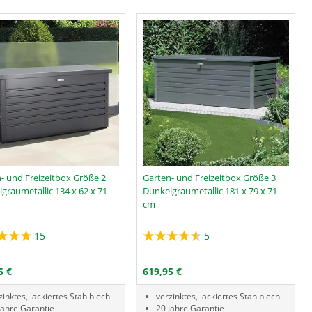
- und Freizeitbox Größe 2
Garten- und Freizeitbox Größe 3
graumetallic 134 x 62 x 71
Dunkelgraumetallic 181 x 79 x 71
cm
15
5
Menge
PRODUKTNUMMER GTF
PRODUKTNUMMER GTN
IN DEN WARENKORB
IN DEN WARENKORB
5 €
619,95 €
zinktes, lackiertes Stahlblech
verzinktes, lackiertes Stahlblech
Jahre Garantie
20 Jahre Garantie