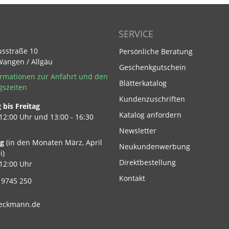
SERVICE
usstraße 10
Persönliche Beratung
Wangen / Allgäu
Geschenkgutschein
rmationen zur Anfahrt und den
Blätterkatalog
gszeiten
Kundenzuschriften
bis Freitag
Footer Link
Katalog anfordern
 12:00 Uhr und 13:00 - 16:30
Newsletter
ag
(in den Monaten März, April
Neukundenwerbung
i)
Direktbestellung
 12:00 Uhr
Kontakt
 9745 250
eckmann.de