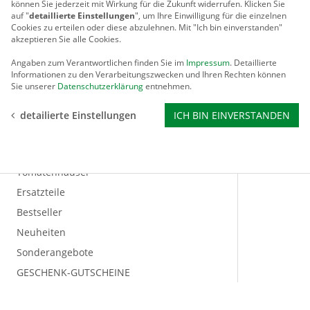
Rankhilfen
können Sie jederzeit mit Wirkung für die Zukunft widerrufen. Klicken Sie
auf "
detaillierte Einstellungen
", um Ihre Einwilligung für die einzelnen
Cookies zu erteilen oder diese abzulehnen. Mit "Ich bin einverstanden"
Regenwasser sammeln
akzeptieren Sie alle Cookies.
Rosenbögen / Obelisken
Angaben zum Verantwortlichen finden Sie im
Impressum
. Detaillierte
Schädlings-Abwehr
Informationen zu den Verarbeitungszwecken und Ihren Rechten können
Sie unserer
Datenschutzerklärung
entnehmen.
Schutzdächer für Pflanzen
Solar-Artikel
detailierte Einstellungen
ICH BIN EINVERSTANDEN
Stegdoppelplatten / Aluprofile
Tierbedarf
Tomatenhäuser
Ersatzteile
Bestseller
Neuheiten
Sonderangebote
GESCHENK-GUTSCHEINE