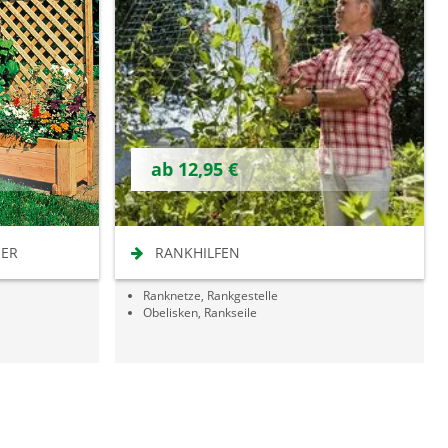
ab 12,95 €
IER
RANKHILFEN
Ranknetze, Rankgestelle
Obelisken, Rankseile