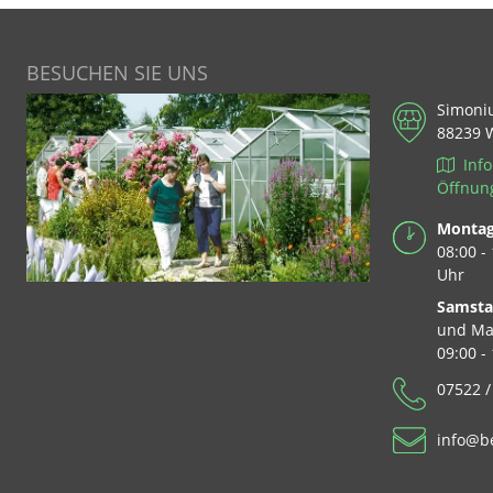
BESUCHEN SIE UNS
Simoni
88239 
Info
Öffnun
Montag 
08:00 -
Uhr
Samst
und Ma
09:00 -
07522 /
info@b