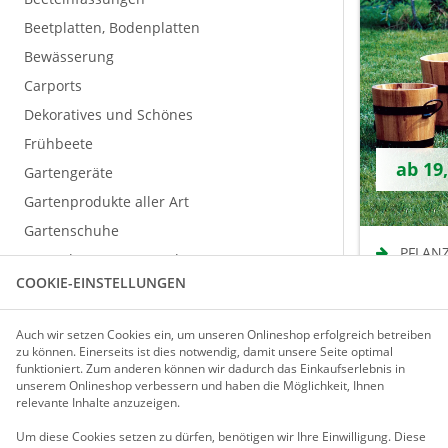
Beetplatten, Bodenplatten
Bewässerung
Carports
Dekoratives und Schönes
Frühbeete
ab 19
Gartengeräte
Gartenprodukte aller Art
Gartenschuhe
PFLANZ
Gerätehäuser / Gartenboxen
COOKIE-EINSTELLUNGEN
Hochbeete und Hochteiche
aus Kunsts
verschied
Kaminholz-Lager
Auch wir setzen Cookies ein, um unseren Onlineshop erfolgreich betreiben
Komposter
zu können. Einerseits ist dies notwendig, damit unsere Seite optimal
funktioniert. Zum anderen können wir dadurch das Einkaufserlebnis in
Pflanzgefäße / Rankhilfen
unserem Onlineshop verbessern und haben die Möglichkeit, Ihnen
relevante Inhalte anzuzeigen.
Pflanzgefäße
Pflanzkästen mit Spalier
Um diese Cookies setzen zu dürfen, benötigen wir Ihre Einwilligung.
Diese