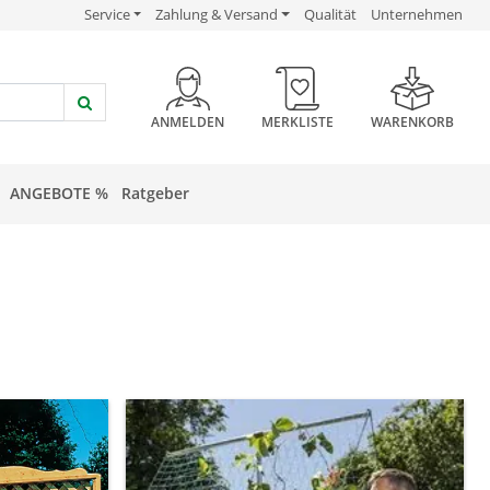
USP Verlinkung
USP Verlinkung
USP Verlinkung
Service
Zahlung & Versand
Qualität
Unternehmen
HEADER BUTTON
ANMELDEN
MERKLISTE
WARENKORB
ANGEBOTE %
Ratgeber