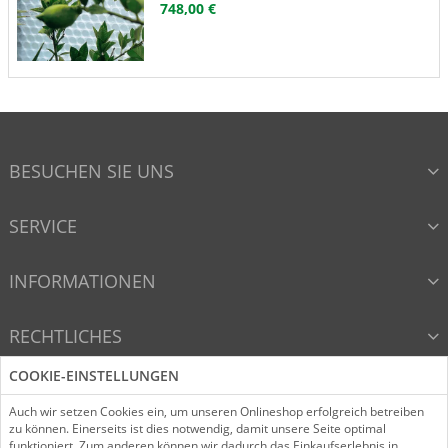
748,00 €
BESUCHEN SIE UNS
SERVICE
INFORMATIONEN
RECHTLICHES
COOKIE-EINSTELLUNGEN
VERTRAG WIDERRUFEN
Auch wir setzen Cookies ein, um unseren Onlineshop erfolgreich betreiben
zu können. Einerseits ist dies notwendig, damit unsere Seite optimal
funktioniert. Zum anderen können wir dadurch das Einkaufserlebnis in