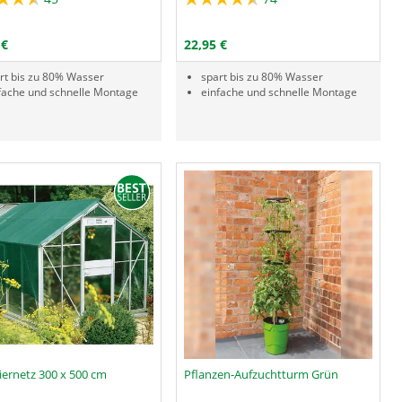
Menge
PRODUKTNUMMER DNR
PRODUKTNUMMER DNS
IN DEN WARENKORB
IN DEN WARENKORB
 €
22,95 €
rt bis zu 80% Wasser
spart bis zu 80% Wasser
fache und schnelle Montage
einfache und schnelle Montage
iernetz 300 x 500 cm
Pflanzen-Aufzuchtturm Grün