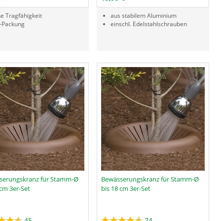
e Tragfähigkeit
aus stabilem Aluminium
-Packung
einschl. Edelstahlschrauben
serungskranz für Stamm-Ø
Bewässerungskranz für Stamm-Ø
 cm 3er-Set
bis 18 cm 3er-Set
45
74