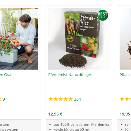
m Grau
Pferdemist-Naturdünger
Pflanz
9
284
Menge
Menge
RODUKTNUMMER PPL
PRODUKTNUMMER DNX
N DEN WARENKORB
IN DEN WARENKORB
12,95 €
19,95
iertem
aus 100% pelletiertem Pferdemist
rei
ungssystem
reicht für bis zu 50 m²
für