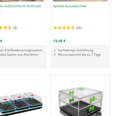
en-Aufzuchtturm Anthrazit
Spezial-Aussaatschale
t
28
342
Menge
PRODUKTNUMMER GAB-3
PRODUKTNUMMER GAY
IN DEN WARENKORB
IN DEN WARENKORB
 €
13,95 €
iter Erd-Bewässerungssystem
hochwertige Ausführung
biles Spalier aus Alurohren
Wasserspeicher bis zu 7 Tage