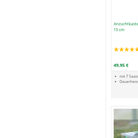
Anzuchtkaste
15 cm
Menge
P
I
49,95 €
mit 7 Saat
Dauerheiz