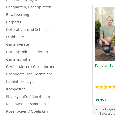
Beetplatten, Bodenplatten
Bewässerung
Carports
Dekoratives und Schönes
Frühbeete
Gartengeräte
Gartenprodukte aller Art
Gartenschuhe
Tomaten-Tur
Gerätehäuser / Gartenboxen
Hochbeete und Hochteiche
Kaminholz-Lager
Komposter
Menge
P
I
Pflanzgefäße / Rankhilfen
39,95 €
Regenwasser sammeln
mit integr
Rosenbögen / Obelisken
Bewässer