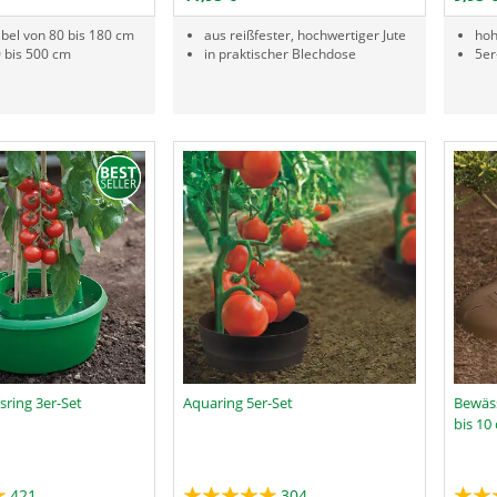
bel von 80 bis 180 cm
aus reißfester, hochwertiger Jute
hoh
 bis 500 cm
in praktischer Blechdose
5er
ring 3er-Set
Aquaring 5er-Set
Bewäs
bis 10
421
304