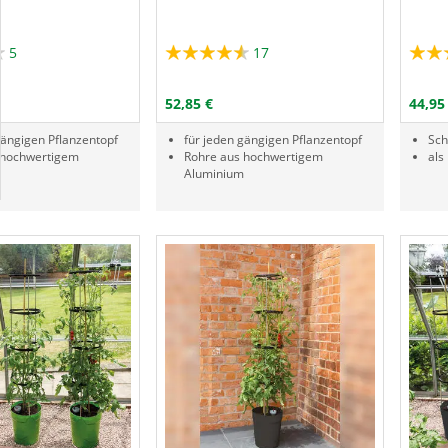
5
17
Menge
Menge
RODUKTNUMMER PPR
PRODUKTNUMMER PPR-3
N DEN WARENKORB
IN DEN WARENKORB
52,85 €
44,95
gängigen Pflanzentopf
für jeden gängigen Pflanzentopf
Sch
 hochwertigem
Rohre aus hochwertigem
als
Aluminium