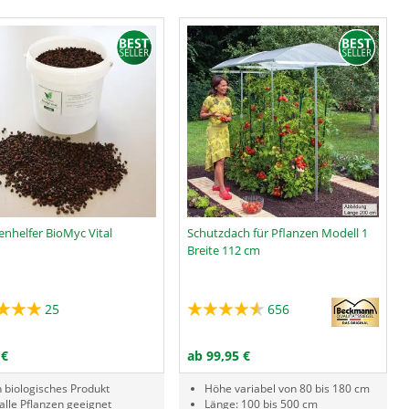
enhelfer BioMyc Vital
Schutzdach für Pflanzen Modell 1
Breite 112 cm
25
656
PRODUKTNUMMER MYC
IN DEN WARENKORB
ZUM PRODUKT
 €
ab 99,95 €
n biologisches Produkt
Höhe variabel von 80 bis 180 cm
 alle Pflanzen geeignet
Länge: 100 bis 500 cm