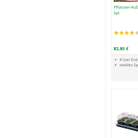
Pflanzen-Auf
Set
Menge
P
I
82,85 €
4 Liter E
stabiles S