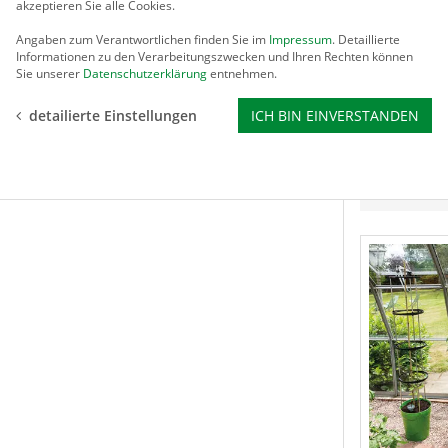
akzeptieren Sie alle Cookies.
Angaben zum Verantwortlichen finden Sie im
Impressum
. Detaillierte
Informationen zu den Verarbeitungszwecken und Ihren Rechten können
Menge
Sie unserer
Datenschutzerklärung
entnehmen.
P
I
19,95 €
detailierte Einstellungen
ICH BIN EINVERSTANDEN
für jeden 
Rohre aus
Aluminium