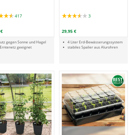
417
3
Menge
PRODUKTNUMMER VMF
PRODUKTNUMMER GAA
IN DEN WARENKORB
IN DEN WARENKORB
 €
29,95 €
utz gegen Sonne und Hagel
4 Liter Erd-Bewässerungssystem
 Erntenetz geeignet
stabiles Spalier aus Alurohren