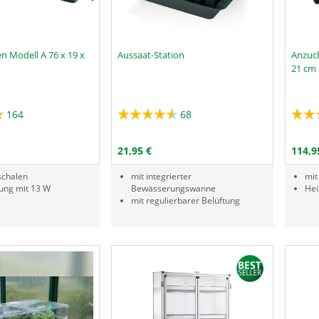
n Modell A 76 x 19 x
Aussaat-Station
Anzuch
21 cm
164
68
Menge
Menge
RODUKTNUMMER GAL
PRODUKTNUMMER UPZ
N DEN WARENKORB
IN DEN WARENKORB
21,95 €
114,9
schalen
mit integrierter
mit
ung mit 13 W
Bewässerungswanne
Hei
mit regulierbarer Belüftung