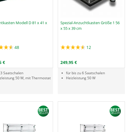
tkasten Modell D 81 x 41 x
Spezial-Anzuchtkasten Größe 1 56
x 55 x 39 cm
48
12
Menge
PRODUKTNUMMER GAP
PRODUKTNUMMER BLM
IN DEN WARENKORB
IN DEN WARENKORB
5 €
249,95 €
 3 Saatschalen
für bis zu 6 Saatschalen
zleistung 50 W, mit Thermostat
Heizleistung 50 W