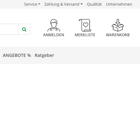
USP Verlinkung
USP Verlinkung
USP Verlinkung
Service
Zahlung & Versand
Qualität
Unternehmen
HEADER BUTTON
ANMELDEN
MERKLISTE
WARENKORB
ANGEBOTE %
Ratgeber