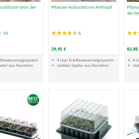
zuchtturm Grün 3er-
Pflanzen-Aufzuchtturm Anthrazit
Pflanz
3er-Se
14
6
Menge
Menge
RODUKTNUMMER GAA-3
PRODUKTNUMMER GAB
N DEN WARENKORB
IN DEN WARENKORB
29,95 €
82,85
rd-Bewässerungssystem
4 Liter Erd-Bewässerungssystem
4 L
palier aus Alurohren
stabiles Spalier aus Alurohren
sta