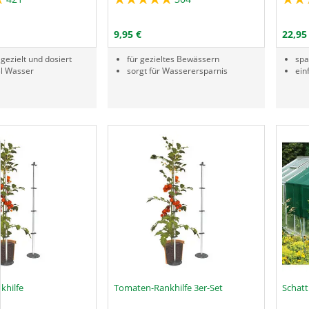
Menge
Menge
RODUKTNUMMER GAG
PRODUKTNUMMER FPY
N DEN WARENKORB
IN DEN WARENKORB
9,95 €
22,95
gezielt und dosiert
für gezieltes Bewässern
spa
3l Wasser
sorgt für Wasserersparnis
ein
khilfe
Tomaten-Rankhilfe 3er-Set
Schatt